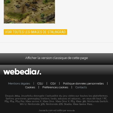
VOIR TOUTES LES IMAGES DE STALINGRAD
Afficher la version classique de cette page
Mentions légales
|
CGU
|
CGV
|
Politique données personnelles
|
Cookies
|
Préférences cookies
|
Contacts
Depuis 2004, JeuxActu décrypte l'actualité du jeu vidéo sur toutes les plateformes.
Sorties, previews, gameplay, trailers, tests, astuces et soluces... on vous dit tout ! PC,
PS5, PS4, PS4 Pro, Xbox series X, Xbox One, Xbox One X, PS3, Xbox 360, Nintendo Switch,
Wii U, Nintendo 3DS, Nintendo 2DS, Stadia, Xbox Game Pass...
Jeuxactu.com est édité par
Webedia