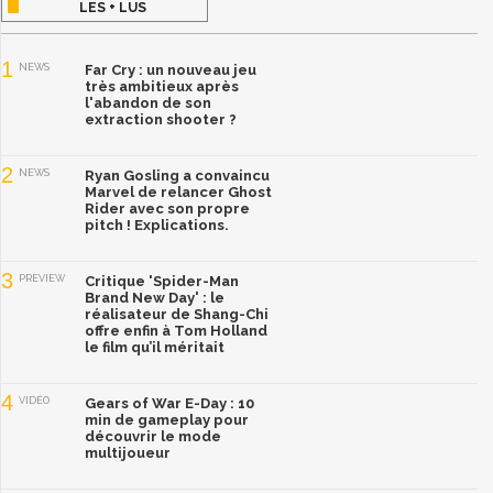
LES + LUS
1
NEWS
Far Cry : un nouveau jeu
très ambitieux après
l'abandon de son
extraction shooter ?
2
NEWS
Ryan Gosling a convaincu
Marvel de relancer Ghost
Rider avec son propre
pitch ! Explications.
3
PREVIEW
Critique 'Spider-Man
Brand New Day' : le
réalisateur de Shang-Chi
offre enfin à Tom Holland
le film qu’il méritait
4
VIDÉO
Gears of War E-Day : 10
min de gameplay pour
découvrir le mode
multijoueur