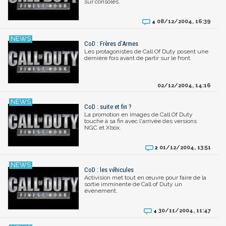
sur consoles.
08/12/2004, 16:39
4
CoD : Frères d'Armes
Les protagonistes de Call Of Duty posent une
dernière fois avant de partir sur le front.
02/12/2004, 14:16
CoD : suite et fin ?
La promotion en images de Call Of Duty
touche à sa fin avec l'arrivée des versions
NGC et Xbox.
01/12/2004, 13:51
2
CoD : les véhicules
Activision met tout en œuvre pour faire de la
sortie imminente de Call of Duty un
événement.
30/11/2004, 11:47
4