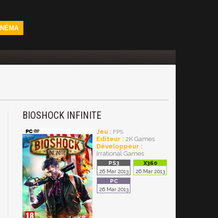
INÉMA
BIOSHOCK INFINITE
3
Jeu :
FPS
Editeur :
2K Games
Développeur :
Irrational Games
26 Mar 2013
26 Mar 2013
26 Mar 2013