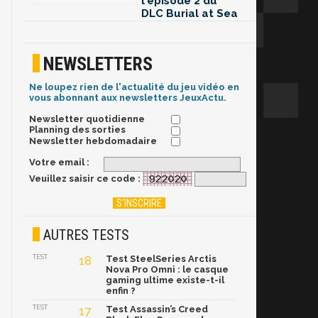
l'épisode 2 du
DLC Burial at Sea
NEWSLETTERS
Ne loupez rien de l'actualité du jeu vidéo en
vous abonnant aux newsletters JeuxActu.
Newsletter quotidienne
Planning des sorties
Newsletter hebdomadaire
Votre email :
Veuillez saisir ce code :
AUTRES TESTS
TEST
18
Test SteelSeries Arctis
Nova Pro Omni : le casque
gaming ultime existe-t-il
enfin ?
TEST
17
Test Assassin’s Creed