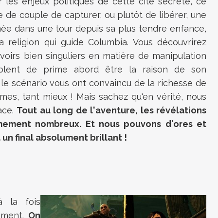
r les enjeux politiques de cette cité secrète, ce
 de couple de capturer, ou plutôt de libérer, une
mée dans une tour depuis sa plus tendre enfance,
a religion qui guide Columbia. Vous découvrirez
oirs bien singuliers en matière de manipulation
mblent de prime abord être la raison de son
 le scénario vous ont convaincu de la richesse de
ames, tant mieux ! Mais sachez qu'en vérité, nous
face.
Tout au long de l'aventure, les révélations
mement nombreux. Et nous pouvons d'ores et
un final absolument brillant !
(à la fois
lement.
On