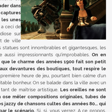
lader dans
s captures
 les unes
 a ceci de
diose sur
t de ville
s statues sont innombrables et gigantesques, les
te aussi impressionnants qu'improbables.
On en
s que le charme des années 1900 fait son petit
aux devantures des boutiques, tout respire le
a première heure de jeu, pourtant bien calme d'un
table bonheur. On se balade dans la ville avec un
ant de maîtrise artistique.
Les oreilles ne sont
 ose mêler compositions originales, tubes de
 jazzy de chansons cultes des années 80... qui
par le scénario.
Si, si, vous verrez. A ce propos,