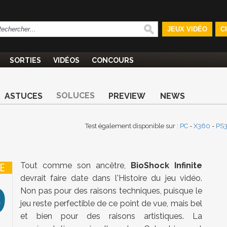
JEUX VIDÉO
C
SORTIES
VIDÉOS
CONCOURS
SOLUCES
ASTUCES
PREVIEW
NEWS
Test également disponible sur :
PC
-
X360
-
PS
Tout comme son ancêtre,
BioShock Infinite
E
devrait faire date dans l'Histoire du jeu vidéo.
9
Non pas pour des raisons techniques, puisque le
jeu reste perfectible de ce point de vue, mais bel
et bien pour des raisons artistiques. La