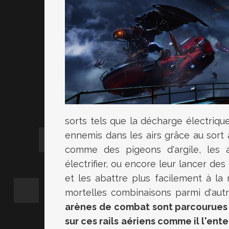
sorts tels que la décharge électrique
ennemis dans les airs grâce au sort
comme des pigeons d'argile, les a
électrifier, ou encore leur lancer des
et les abattre plus facilement à la
mortelles combinaisons parmi d'aut
arènes de combat sont parcourues 
sur ces rails aériens comme il l'ente