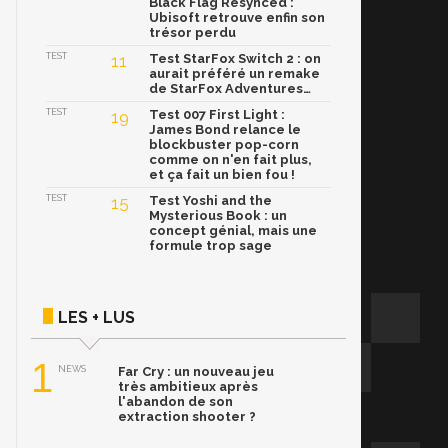
Black Flag Resynced :
Ubisoft retrouve enfin son
trésor perdu
TEST
11
Test StarFox Switch 2 : on
aurait préféré un remake
de StarFox Adventures…
TEST
19
Test 007 First Light :
James Bond relance le
blockbuster pop-corn
comme on n'en fait plus,
et ça fait un bien fou !
TEST
15
Test Yoshi and the
Mysterious Book : un
concept génial, mais une
formule trop sage
LES + LUS
1
NEWS
Far Cry : un nouveau jeu
très ambitieux après
l'abandon de son
extraction shooter ?