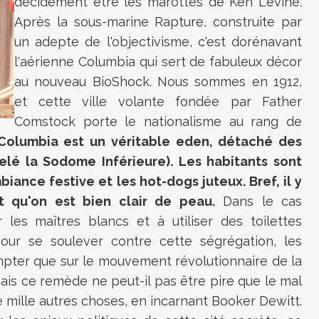
décidément être les marottes de Ken Levine.
Après la sous-marine Rapture, construite par
un adepte de l'objectivisme, c'est dorénavant
l'aérienne Columbia qui sert de fabuleux décor
au nouveau BioShock. Nous sommes en 1912,
et cette ville volante fondée par Father
Comstock porte le nationalisme au rang de
Columbia est un véritable eden, détaché des
lé la Sodome Inférieure). Les habitants sont
biance festive et les hot-dogs juteux. Bref, il y
nt qu'on est bien clair de peau.
Dans le cas
r les maîtres blancs et à utiliser des toilettes
our se soulever contre cette ségrégation, les
pter que sur le mouvement révolutionnaire de la
 Mais ce remède ne peut-il pas être pire que le mal
e mille autres choses, en incarnant Booker Dewitt.