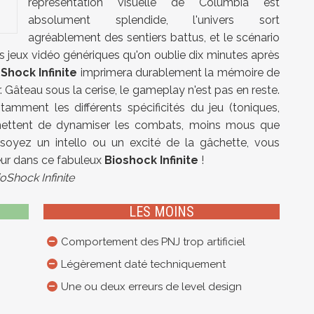
représentation visuelle de Columbia est
absolument splendide, l'univers sort
agréablement des sentiers battus, et le scénario
des jeux vidéo génériques qu'on oublie dix minutes après
Shock Infinite
imprimera durablement la mémoire de
. Gâteau sous la cerise, le gameplay n'est pas en reste.
mment les différents spécificités du jeu (toniques,
 permettent de dynamiser les combats, moins mous que
oyez un intello ou un excité de la gâchette, vous
eur dans ce fabuleux
Bioshock Infinite
!
oShock Infinite
LES MOINS
Comportement des PNJ trop artificiel
Légèrement daté techniquement
Une ou deux erreurs de level design