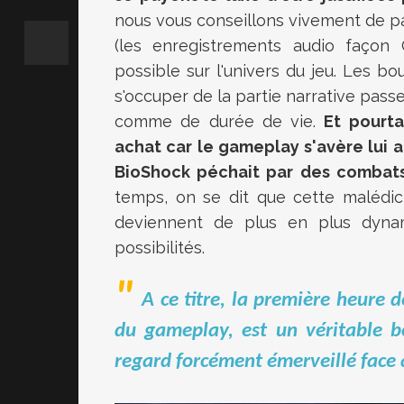
nous vous conseillons vivement de p
(les enregistrements audio façon C
possible sur l'univers du jeu. Les b
s'occuper de la partie narrative passe
comme de durée de vie.
Et pourta
achat car le gameplay s'avère lui a
BioShock péchait par des combats
temps, on se dit que cette malédict
deviennent de plus en plus dynam
possibilités.
A ce titre, la première heure 
du gameplay, est un véritable b
regard forcément émerveillé face à