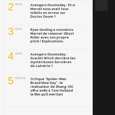
2
NEWS
Avengers Doomsday : Et si
Marvel nous avait tous
induits en erreur sur
Doctor Doom ?
3
NEWS
Ryan Gosling a convaincu
Marvel de relancer Ghost
Rider avec son propre
pitch ! Explications.
4
NEWS
Avengers Doomsday :
Scarlet Witch derrière les
mystérieuses Sorcières
de Latvérie ?
5
PREVIEW
Critique 'Spider-Man
Brand New Day' : le
réalisateur de Shang-Chi
offre enfin à Tom Holland
le film qu’il méritait