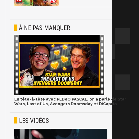
À NE PAS MANQUER
En tête-à-tête avec PEDRO PASCAL, on a parlé de Star
Wars, Last of Us, Avengers Doomsday et DiCaprio
LES VIDÉOS