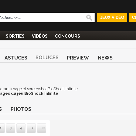
JEUX VIDÉO
C
SORTIES
VIDÉOS
CONCOURS
SOLUCES
ASTUCES
PREVIEW
NEWS
'écran, image et screenshot BioShock Infinite.
ages du jeu BioShock Infinite
S
PHOTOS
2
3
4
ivante
Dernière