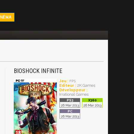
INÉMA
BIOSHOCK INFINITE
Jeu :
FPS
Editeur :
2K Games
Développeur :
Irrational Games
26 Mar 2013
26 Mar 2013
26 Mar 2013