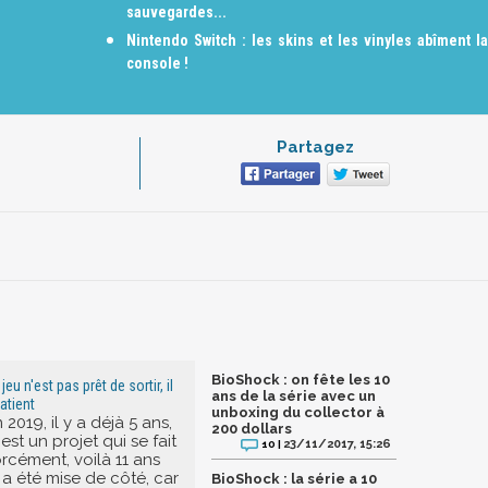
sauvegardes...
Nintendo Switch : les skins et les vinyles abîment la
console !
Partagez
BioShock : on fête les 10
jeu n'est pas prêt de sortir, il
ans de la série avec un
patient
unboxing du collector à
019, il y a déjà 5 ans,
200 dollars
st un projet qui se fait
23/11/2017, 15:26
10 |
rcément, voilà 11 ans
 a été mise de côté, car
BioShock : la série a 10