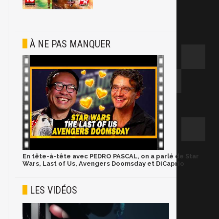
À NE PAS MANQUER
En tête-à-tête avec PEDRO PASCAL, on a parlé de Star
Wars, Last of Us, Avengers Doomsday et DiCaprio
LES VIDÉOS