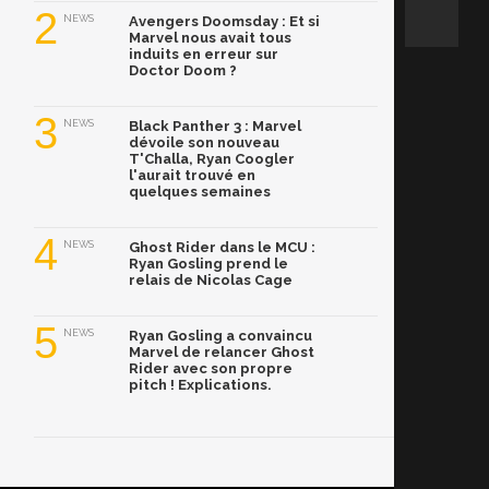
2
NEWS
Avengers Doomsday : Et si
Marvel nous avait tous
induits en erreur sur
Doctor Doom ?
3
NEWS
Black Panther 3 : Marvel
dévoile son nouveau
T'Challa, Ryan Coogler
l'aurait trouvé en
quelques semaines
4
NEWS
Ghost Rider dans le MCU :
Ryan Gosling prend le
relais de Nicolas Cage
5
NEWS
Ryan Gosling a convaincu
Marvel de relancer Ghost
Rider avec son propre
pitch ! Explications.