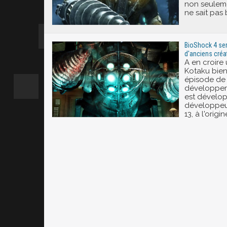
non seuleme
ne sait pas 
BioShock 4 ser
d'anciens créa
A en croire 
Kotaku bien
épisode de 
développem
est dévelop
développeu
13, à l'origi