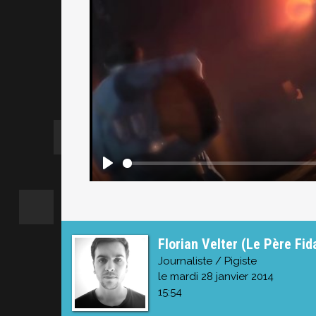
Florian Velter (Le Père Fid
Journaliste / Pigiste
le mardi 28 janvier 2014
15:54