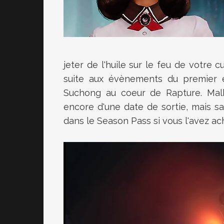
jeter de l'huile sur le feu de votre c
suite aux évènements du premier ép
Suchong au coeur de Rapture. Mal
encore d'une date de sortie, mais s
dans le Season Pass si vous l'avez ac