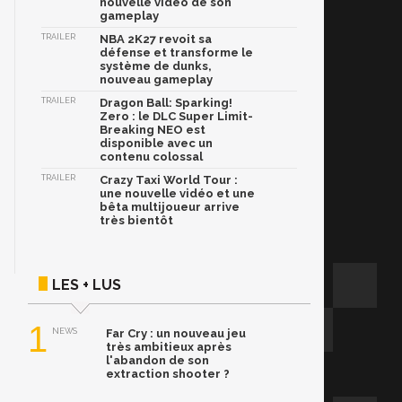
nouvelle vidéo de son
gameplay
TRAILER
NBA 2K27 revoit sa
défense et transforme le
système de dunks,
nouveau gameplay
TRAILER
Dragon Ball: Sparking!
Zero : le DLC Super Limit-
Breaking NEO est
disponible avec un
contenu colossal
TRAILER
Crazy Taxi World Tour :
une nouvelle vidéo et une
bêta multijoueur arrive
très bientôt
LES + LUS
1
NEWS
Far Cry : un nouveau jeu
très ambitieux après
l'abandon de son
extraction shooter ?