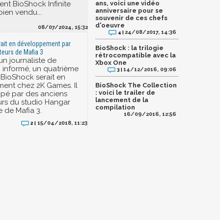
nt BioShock Infinite
ans, voici une vidéo
anniversaire pour se
bien vendu...
souvenir de ces chefs
d'oeuvre
08/07/2024, 15:32
24/08/2017, 14:36
4 |
ait en développement par
BioShock : la trilogie
teurs de Mafia 3
rétrocompatible avec la
un journaliste de
Xbox One
 informé, un quatrième
14/12/2016, 09:06
3 |
BioShock serait en
ent chez 2K Games. Il
BioShock The Collection
: voici le trailer de
pé par des anciens
lancement de la
rs du studio Hangar
compilation
ne de Mafia 3.
16/09/2016, 12:56
15/04/2018, 11:23
2 |