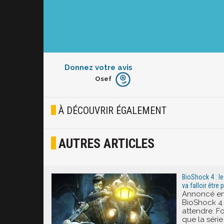
Donnez votre avis
Osef
Furieux
Blasé
À DÉCOUVRIR ÉGALEMENT
Osef
AUTRES ARTICLES
Joyeux
Excité
BioShock 4 : le 
va falloir être 
Annoncé en 2
BioShock 4 e
attendre. Fo
que la série