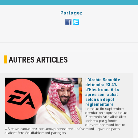
Partagez
AUTRES ARTICLES
L'Arabie Saoudite
détiendra 93.4%
d'Electronic Arts
après son rachat
selon un dépôt
réglementaire
Lorsque fin septembre
dernier, on apprenait que
Electronic Arts allait être
racheté par 3 fonds
d'investissement (deux
US et un saoudien), beaucoup pensaient - naïvement - que les parts
allaient être équitablement partagés...