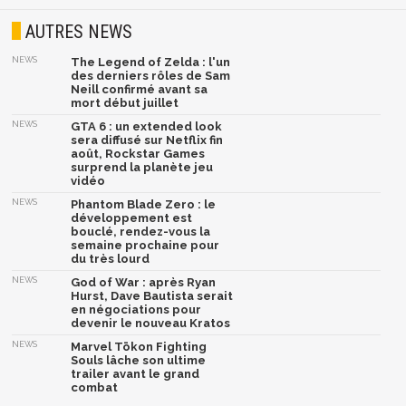
AUTRES NEWS
NEWS
The Legend of Zelda : l'un
des derniers rôles de Sam
Neill confirmé avant sa
mort début juillet
NEWS
GTA 6 : un extended look
sera diffusé sur Netflix fin
août, Rockstar Games
surprend la planète jeu
vidéo
NEWS
Phantom Blade Zero : le
développement est
bouclé, rendez-vous la
semaine prochaine pour
du très lourd
NEWS
God of War : après Ryan
Hurst, Dave Bautista serait
en négociations pour
devenir le nouveau Kratos
NEWS
Marvel Tōkon Fighting
Souls lâche son ultime
trailer avant le grand
combat