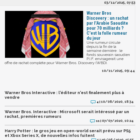
03/12/2025, 07:53
Warner Bros
Discovery : un rachat
par l'Arabie Saoudite
pour 70 milliards ?
C'est la folle rumeur
du jour
Une rumeur circule
depuis la fin de la
semaine dernière : le
fonds souverain saoudien
P.I.F. envisagerait une
offre de rachat complète pour Warner Bros. Discovery (WBD).
10/11/2025, 09:44
Warner Bros Interactive : l'éditeur n'est finalement plus à
vendre
10/08/2020, 18:34
4 |
Warner Bros. Interactive : Microsoft serait intéressé par un
rachat, premières rumeurs
07/07/2020, 10:24
11 |
Harry Potter : le gros jeu en open-world serait prévu sur PS5
et Xbox Series X, de nouvelles infos fuitent
29/06/2020, 15:55
5 |