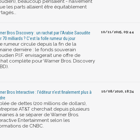
oudien), beaucoup pensaient - naïvement
ue les parts allaient être équitablement
tagés...
10/11/2025, 09:44
ner Bros Discovery : un rachat par l'Arabie Saoudite
r 70 milliards ? C'est la folle rumeur du jour
 rumeur circule depuis la fin de la
maine dernière : le fonds souverain
udien P.I.F. envisagerait une offre de
chat complète pour Warner Bros. Discovery
BD).
10/08/2020, 18:34
ner Bros Interactive : l'éditeur n'est finalement plus à
dre
blée de dettes (200 millions de dollars),
ntreprise AT&T cherchait depuis plusieurs
maines à se séparer de Warner Bros.
eractive Entertainment selon les
formations de CNBC.