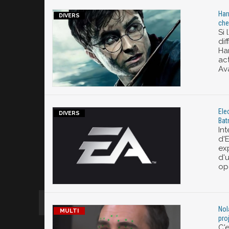
Har
che
Si 
dif
Ha
ac
Av
Ele
Ba
Int
d'E
ex
d'u
op
Nol
pro
C'