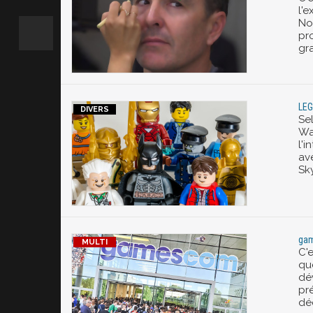
l'
No
pro
gr
LEG
Se
Wa
l'
av
Sk
gam
C'e
qu
dév
pr
déc