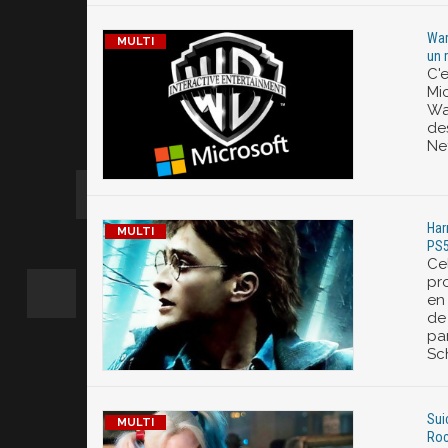
War
un 
C'e
Mic
War
de
Ne
Har
PS5
Ce
pro
en 
de
pa
Sch
Sui
Roc