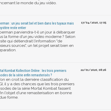
ncernant le monde du jeu vidéo.
17/04/2020, 17:05
erman : un jeu serait bel et bien dans les tuyaux mais
mystère reste entier
perman parviendra-t-il un jour à débarquer
us la forme d'un jeu vidéo moderne ? Selon
site qui détiendrait l'information "de
sieurs sources", un tel projet serait bien en
éparation.
22/01/2020, 08:26
tal Kombat Kollection Online : les trois premiers
sodes de la série enfin remasterisés ?
l'on en croit la dernière classification du
I, il y a des chances que les trois premiers
isodes de la série Mortal Kombat fassent
fin l'objet d'une remasterisation en bonne
 due forme.