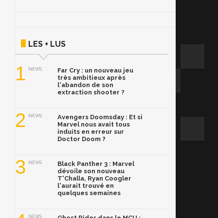
LES + LUS
1
NEWS
Far Cry : un nouveau jeu
très ambitieux après
l'abandon de son
extraction shooter ?
2
NEWS
Avengers Doomsday : Et si
Marvel nous avait tous
induits en erreur sur
Doctor Doom ?
3
NEWS
Black Panther 3 : Marvel
dévoile son nouveau
T'Challa, Ryan Coogler
l'aurait trouvé en
quelques semaines
NEWS
Ghost Rider dans le MCU :