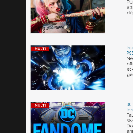
Pl
att
dé
Inj
PS5
Ne
off
et
gen
DC 
le 
Fau
Wa
Do
ann