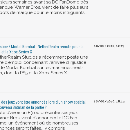
usieurs semaines avant sa DC FanDome très
endue, Warner Bros. vient de faire plusieurs
pôts de marque pour le moins intriguants...
18/06/2020, 12:29
ustice / Mortal Kombat : NetherRealm recrute pour la
 et la Xbox Series X
therRealm Studios a récemment posté une
re d'emploi concernant l'arrivée d'Injustice
 de Mortal Kombat sur les machines next-
, dont la PS5 et la Xbox Series X.
16/06/2020, 16:12
: des jeux vont être annoncés lors d'un show spécial,
nouveau Batman de la partie ?
te d'avoir un E3 où présenter ses jeux,
rner Bros. vient d'annoncer le DC Fan
me, un événement où de nombreuses
onces seront faites... y compris