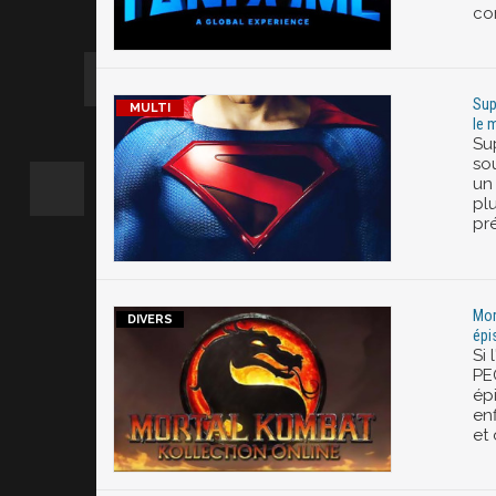
co
Sup
le 
Su
so
un 
plu
pr
Mor
épi
Si 
PEG
ép
en
et