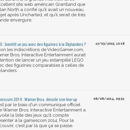
excellent site web américain Grantland que
lan North a confié qu'il avait un nouveau
jet après Uncharted, et qu'il serait de très
ande envergure.
17/03/2015, 10:18
O : bientôt un jeu avec des figurines à la Skylanders ?
lon les indiscrétions de VideoGamer.com,
rner Bros. Interactive Entertainment aurait
intention de lancer un jeu estampillé LEGO
ec des figurines comparables à celles de
ylanders.
08/08/2014, 09:51
escom 2014 : Warner Bros. dévoile son line-up
st par le biais d'un communiqué officiel
e Warner Bros. Interactive Entertainment a
oilé la liste des jeux qu'il compte
ésenter à la gamescom 2014. Pour la
ouvrir, c'est par là que ça se passe.