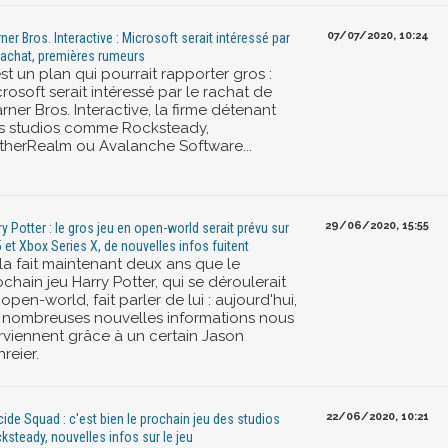
07/07/2020, 10:24
ner Bros. Interactive : Microsoft serait intéressé par
rachat, premières rumeurs
st un plan qui pourrait rapporter gros :
rosoft serait intéressé par le rachat de
ner Bros. Interactive, la firme détenant
s studios comme Rocksteady,
therRealm ou Avalanche Software...
29/06/2020, 15:55
ry Potter : le gros jeu en open-world serait prévu sur
 et Xbox Series X, de nouvelles infos fuitent
la fait maintenant deux ans que le
chain jeu Harry Potter, qui se déroulerait
open-world, fait parler de lui : aujourd'hui,
 nombreuses nouvelles informations nous
rviennent grâce à un certain Jason
reier.
22/06/2020, 10:21
cide Squad : c'est bien le prochain jeu des studios
ksteady, nouvelles infos sur le jeu