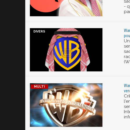
sa
- q
par
War
pou
Une
se
sao
ra
(W
War
ven
Cri
l'e
se
Int
in