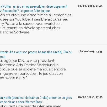
02/10/2018, 13:45
ry Potter : un jeu en open-world en développement
z Avalanche ? Le grosse fuite du jour
l'on en croit une vidéo filmée à l'arrache et
fusée sur YouTube, il semblerait qu'un jeu
rry Potter à la sauce open-world soit
tuellement en développement chez
alanche Software.
16/10/2015, 13:55
ctronic Arts veut son propre Assassin's Creed, GTA ou
tman
errogé par IGN, le vice-président
lectronic Arts, Patrick Söderlund, a
pliqué que sa société manquait encore
n genre en particulier : le jeu d'action
en-world massif.
16/09/2015, 17:05
an North (doubleur de Nathan Drake) annonce un gros
jet de dix ans chez Warner Bros !
est durant une grande interview avec