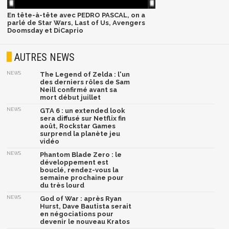
En tête-à-tête avec PEDRO PASCAL, on a
parlé de Star Wars, Last of Us, Avengers
Doomsday et DiCaprio
AUTRES NEWS
NEWS
The Legend of Zelda : l'un
des derniers rôles de Sam
Neill confirmé avant sa
mort début juillet
NEWS
GTA 6 : un extended look
sera diffusé sur Netflix fin
août, Rockstar Games
surprend la planète jeu
vidéo
NEWS
Phantom Blade Zero : le
développement est
bouclé, rendez-vous la
semaine prochaine pour
du très lourd
NEWS
God of War : après Ryan
Hurst, Dave Bautista serait
en négociations pour
devenir le nouveau Kratos