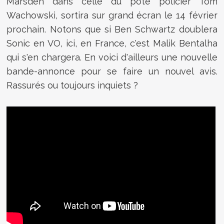
Marsden dans celle du pote policier Tom
Wachowski, sortira sur grand écran le 14 février
prochain. Notons que si
Ben Schwartz doublera
Sonic en VO, ici, en France, c'est Malik Bentalha
qui s'en chargera. En voici d'ailleurs une nouvelle
bande-annonce pour se faire un nouvel avis.
Rassurés ou toujours inquiets ?