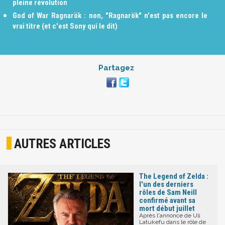
pleine révolution
God of War Ragnarök : non, "Ragnarök" n'est pas encore le
vrai titre (et c'est Sony qui le dit)
Partagez
AUTRES ARTICLES
The Legend of Zelda :
l'un des derniers
rôles de Sam Neill
confirmé avant sa
mort début juillet
Après l'annonce de Uli
Latukefu dans le rôle de