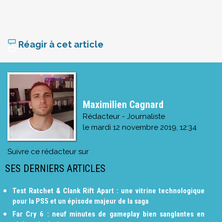
Réagir à cet article
Maximilien Cagnard
Rédacteur - Journaliste
le
mardi 12 novembre 2019, 12:34
Suivre ce rédacteur sur
SES DERNIERS ARTICLES
Test Ratchet & Clank Rift Apart : une vitrine technologique
pour la PS5 et un épisode majeur de la saga
Far Cry 6 : neuf minutes de gameplay bien sanglantes en