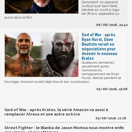
Ganondorf, on apprend
surtout que Sam Neill,
décédé en 2026 à l'âge
de 78 ans, apparaîtra lui
aussi dans le film.
06/08/2026, 22:42
God of War : après
Ryan Hurst, Dave
Bautista serait en
négociations pour
devenir le nouveau
Kratos
Quelques semaines
seulement après
l'annonce du
remplacement de Ryan
Hurst, blessé pendant le
tournage, Amazon aurait déjà trouvé son successeur.
03/08/2026, 23:08
God of War : après Kratos, la série Amazon va aussi à
remplacer Atreus et une autre actrice
03/08/2026, 11:18
Street Fighter : le Blanka de Jason Momoa nous montre enfin