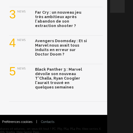
3
NEWS
Far Cry : un nouveau jeu
très ambitieux après
l'abandon de son
extraction shooter ?
4
NEWS
Avengers Doomsday : Et si
Marvel nous avait tous
induits en erreur sur
Doctor Doom ?
5
NEWS
Black Panther 3 : Marvel
dévoile son nouveau
T'Challa, Ryan Coogler
l'aurait trouvé en
quelques semaines
Préférences cookies
|
Contacts
ces et soluces... on vous dit tout ! PC, PS5, PS4, PS4 Pro, Xbox series X,
DS, Stadia, Xbox Game Pass...