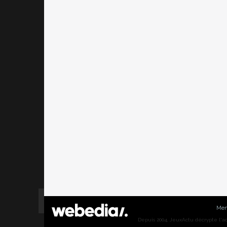
Men
Depuis 2004, JeuxActu décrypte l'actu