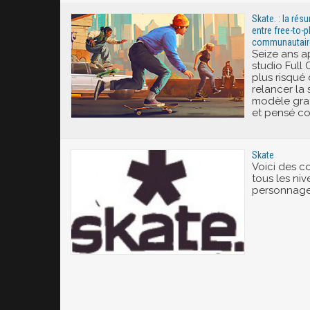
Skate. : la rés
entre free-to-p
communautair
Seize ans a
studio Full C
plus risqué 
relancer la
modèle grat
et pensé co
Skate
Voici des 
tous les niv
personnage