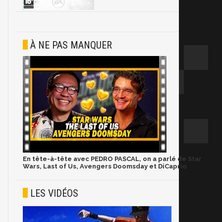
À NE PAS MANQUER
En tête-à-tête avec PEDRO PASCAL, on a parlé de Star
Wars, Last of Us, Avengers Doomsday et DiCaprio
LES VIDÉOS