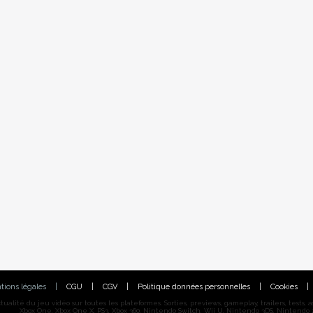
tions légales
|
CGU
|
CGV
|
Politique données personnelles
|
Cookies
|
alité du jeu vidéo sur toutes les plateformes. Sorties, previews, gameplay, trailers, tests, astu
Xbox One, Xbox One X, PS3, Xbox 360, Nintendo Switch, Wii U, Nintendo 3DS, Nintendo 2