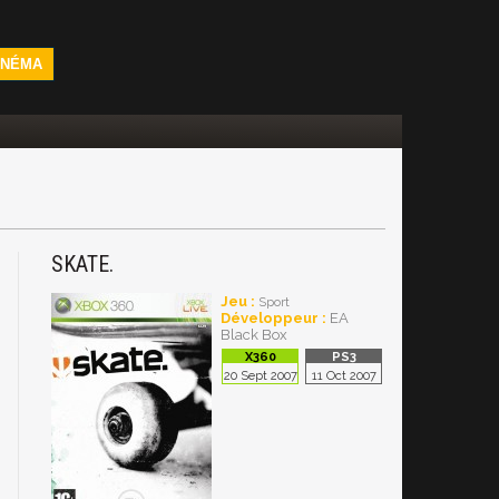
INÉMA
SKATE.
Jeu :
Sport
Développeur :
EA
Black Box
20 Sept 2007
11 Oct 2007