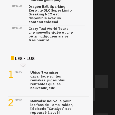
TRAILER
Dragon Ball: Sparking!
Zero : le DLC Super Limit-
Breaking NEO est
disponible avec un
contenu colossal
TRAILER
Crazy Taxi World Tour :
une nouvelle vidéo et une
bêta multijoueur arrive
très bientôt
LES + LUS
1
NEWS
Ubisoft va miser
davantage sur les
remakes, jugés plus
rentables que les
nouveaux jeux
2
NEWS
Mauvaise nouvelle pour
les fans de Tomb Raider,
l'épisode "Catalyst" est
repoussé à 2028 !