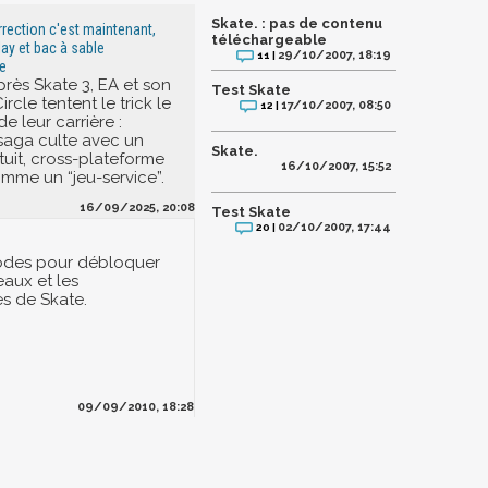
Skate. : pas de contenu
urrection c'est maintenant,
téléchargeable
lay et bac à sable
29/10/2007, 18:19
11 |
e
près Skate 3, EA et son
Test Skate
ircle tentent le trick le
17/10/2007, 08:50
12 |
de leur carrière :
 saga culte avec un
Skate.
uit, cross-plateforme
16/10/2007, 15:52
mme un “jeu-service”.
16/09/2025, 20:08
Test Skate
02/10/2007, 17:44
20 |
codes pour débloquer
eaux et les
s de Skate.
09/09/2010, 18:28