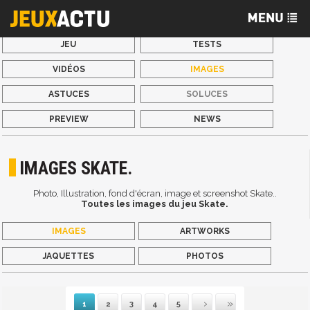
JEU
TESTS
VIDÉOS
IMAGES
ASTUCES
SOLUCES
PREVIEW
NEWS
IMAGES SKATE.
Photo, Illustration, fond d'écran, image et screenshot Skate..
Toutes les images du jeu Skate.
IMAGES
ARTWORKS
JAQUETTES
PHOTOS
1
2
3
4
5
Suivante
Dernière