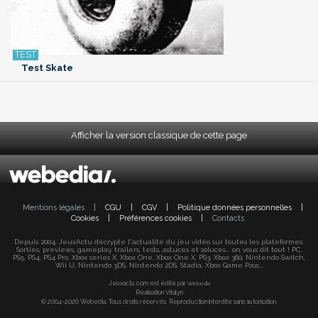
Test Skate
Afficher la version classique de cette page
Mentions légales
|
CGU
|
CGV
|
Politique données personnelles
|
Cookies
|
Préférences cookies
|
Contacts
Depuis 2004, JeuxActu décrypte l'actualité du jeu vidéo sur toutes les plateformes.
Sorties, previews, gameplay, trailers, tests, astuces et soluces... on vous dit tout ! PC,
PS5, PS4, PS4 Pro, Xbox series X, Xbox One, Xbox One X, PS3, Xbox 360, Nintendo Switch,
Wii U, Nintendo 3DS, Nintendo 2DS, Stadia, Xbox Game Pass...
Jeuxactu.com est édité par
Webedia
Réalisation Vitalyn
© 2004-2026 Webedia. Tous droits réservés. Reproduction interdite sans autorisation.