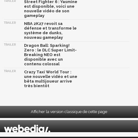
TRAILER
Street Fighter 6 : Yasmine
est disponible, voici une
nouvelle vidéo de son
gameplay
TRAILER
NBA 2K27 revoit sa
défense et transforme le
système de dunks,
nouveau gameplay
TRAILER
Dragon Ball: Sparking!
Zero : le DLC Super Limit-
Breaking NEO est
disponible avec un
contenu colossal
TRAILER
Crazy Taxi World Tour :
une nouvelle vidéo et une
bêta multijoueur arrive
très bientôt
Afficher la version classique de cette page