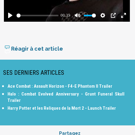
Réagir à cet article
SES DERNIERS ARTICLES
Ace Combat : Assault Horizon - F4-E Phantom II Trailer
Halo : Combat Evolved Anniversary - Grunt Funeral Skull
Trailer
Harry Potter et les Reliques de la Mort 2 - Launch Trailer
Partagez