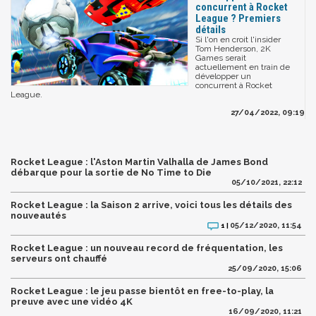
concurrent à Rocket
League ? Premiers
détails
Si l'on en croit l'insider
Tom Henderson, 2K
Games serait
actuellement en train de
développer un
concurrent à Rocket
League.
27/04/2022, 09:19
Rocket League : l'Aston Martin Valhalla de James Bond
débarque pour la sortie de No Time to Die
05/10/2021, 22:12
Rocket League : la Saison 2 arrive, voici tous les détails des
nouveautés
05/12/2020, 11:54
1 |
Rocket League : un nouveau record de fréquentation, les
serveurs ont chauffé
25/09/2020, 15:06
Rocket League : le jeu passe bientôt en free-to-play, la
preuve avec une vidéo 4K
16/09/2020, 11:21