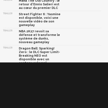
Mafia The Old Country : le
retour d'Ennio Salieri est
au cœur du premier DLC
TRAILER
Street Fighter 6 : Yasmine
est disponible, voici une
nouvelle vidéo de son
gameplay
TRAILER
NBA 2K27 revoit sa
défense et transforme le
système de dunks,
nouveau gameplay
TRAILER
Dragon Ball: Sparking!
Zero : le DLC Super Limit-
Breaking NEO est
disponible avec un
contenu colossal
TRAILER
Crazy Taxi World Tour :
une nouvelle vidéo et une
bêta multijoueur arrive
très bientôt
Afficher la version classique de cette page