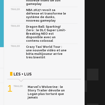
nouvelle vidéo de son
gameplay
TRAILER
NBA 2K27 revoit sa
défense et transforme le
système de dunks,
nouveau gameplay
TRAILER
Dragon Ball: Sparking!
Zero : le DLC Super Limit-
Breaking NEO est
disponible avec un
contenu colossal
TRAILER
Crazy Taxi World Tour :
une nouvelle vidéo et une
bêta multijoueur arrive
très bientôt
LES + LUS
1
TRAILER
Marvel's Wolverine : le
Story Trailer dévoile un
Logan plus torturé que
jamais