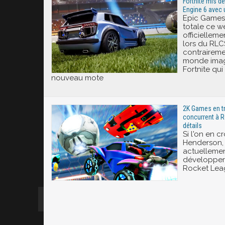
Fortnite mis de
Engine 6 avec u
Epic Games 
totale ce w
officielleme
lors du RLCS
contraireme
monde imagi
Fortnite qui
nouveau mote
2K Games en tr
concurrent à R
détails
Si l'on en cr
Henderson, 
actuellemen
développer
Rocket Lea