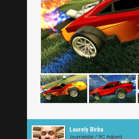
Laurely Birba
Journaliste / RC Adjoint