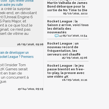
 côté : Epic révèle Unreal
Martin Valhalla de James
n autre jeu culte
Bond débarque pour la
a créé la surprise
sortie de No Time to Die
eek-end, en dévoilant
05/10/2021, 22:12
nt l’Unreal Engine 6
 Paris Major, et
Rocket League : la
nt à ce que tout le
Saison 2 arrive, voici tous
les détails des
nait, ce n’est pas
nouveautés
 sert de vitrine au
05/12/2020, 11:54
1 |
Rocket League : un
26/05/2026, 09:06
nouveau record de
fréquentation, les
ain de développer un
serveurs ont chauffé
ocket League ? Premiers
25/09/2020, 15:06
oit l'insider Tom
Rocket League : le jeu
2K Games serait
passe bientôt en free-
t en train de
to-play, la preuve avec
une vidéo 4K
 un concurrent à
16/09/2020, 11:21
gue.
27/04/2022, 09:19