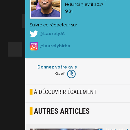
le lundi 3 avril 2017
9:31
Suivre ce rédacteur sur
@LaurelyJA
@laurelybirba
Donnez votre avis
Osef
Furieux
Blasé
À DÉCOUVRIR ÉGALEMENT
Osef
AUTRES ARTICLES
Joyeux
Excité