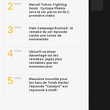
2
NEWS
Marvel Tokon: Fighting
Souls : Cyclope Phénix
sera le 1er perso en DLC,
première vidéo
3
NEWS
Halo Campaign Evolved : le
remake du 1er épisode
cache une tonne de
nouveautés
4
NEWS
Ubisoft va miser
davantage sur les
remakes, jugés plus
rentables que les
nouveaux jeux
5
NEWS
Mauvaise nouvelle pour
les fans de Tomb Raider,
l'épisode "Catalyst" est
repoussé à 2028 !