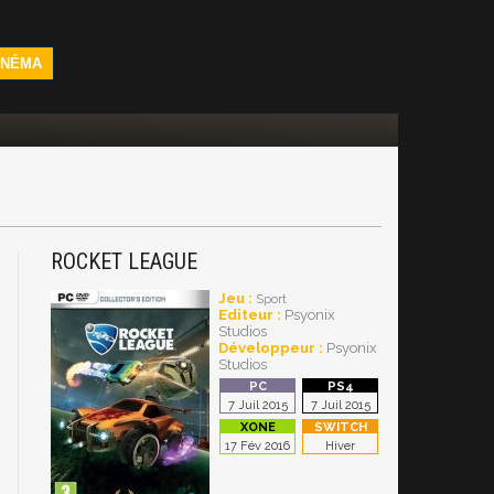
INÉMA
ROCKET LEAGUE
Jeu :
Sport
Editeur :
Psyonix
Studios
Développeur :
Psyonix
Studios
7 Juil 2015
7 Juil 2015
17 Fév 2016
Hiver