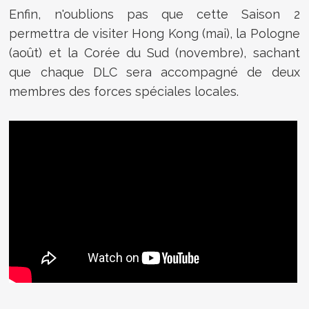
Enfin, n'oublions pas que cette Saison 2
permettra de visiter Hong Kong (mai), la Pologne
(août) et la Corée du Sud (novembre), sachant
que chaque DLC sera accompagné de deux
membres des forces spéciales locales.