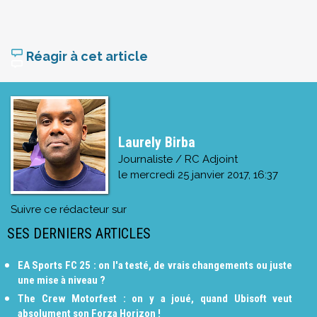
Réagir à cet article
Laurely Birba
Journaliste / RC Adjoint
le
mercredi 25 janvier 2017, 16:37
Suivre ce rédacteur sur
SES DERNIERS ARTICLES
EA Sports FC 25 : on l'a testé, de vrais changements ou juste
une mise à niveau ?
The Crew Motorfest : on y a joué, quand Ubisoft veut
absolument son Forza Horizon !