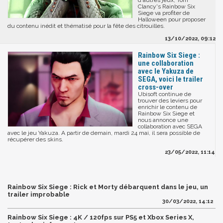
d'autres jeux, Tom
Clancy's Rainbow Six
Siege va profiter de
Halloween pour proposer
du contenu inédit et thématisé pour la fête des citrouilles.
13/10/2022, 09:12
Rainbow Six Siege :
une collaboration
avec le Yakuza de
SEGA, voici le trailer
cross-over
Ubisoft continue de
trouver des leviers pour
enrichir le contenu de
Rainbow Six Siege et
nous annonce une
collaboration avec SEGA
avec le jeu Yakuza. A partir de demain, mardi 24 mai, il sera possible de
récupérer des skins.
23/05/2022, 11:14
Rainbow Six Siege : Rick et Morty débarquent dans le jeu, un
trailer improbable
30/03/2022, 14:12
Rainbow Six Siege : 4K / 120fps sur PS5 et Xbox Series X,