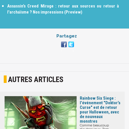
Assassin’s Creed Mirage : retour aux sources ou retour à
l'archaïsme ? Nos impressions (Preview)
Partagez
AUTRES ARTICLES
Rainbow Six Siege :
l'événement "Doktor’s
Curse" est de retour
pour Halloween, avec
de nouveaux
monstres
Comme beaucoup