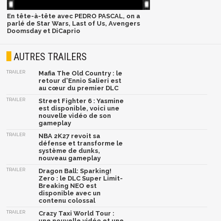
En tête-à-tête avec PEDRO PASCAL, on a
parlé de Star Wars, Last of Us, Avengers
Doomsday et DiCaprio
AUTRES TRAILERS
TRAILER
Mafia The Old Country : le
retour d'Ennio Salieri est
au cœur du premier DLC
TRAILER
Street Fighter 6 : Yasmine
est disponible, voici une
nouvelle vidéo de son
gameplay
TRAILER
NBA 2K27 revoit sa
défense et transforme le
système de dunks,
nouveau gameplay
TRAILER
Dragon Ball: Sparking!
Zero : le DLC Super Limit-
Breaking NEO est
disponible avec un
contenu colossal
TRAILER
Crazy Taxi World Tour :
une nouvelle vidéo et une