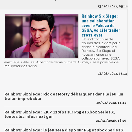
13/10/2022, 09:12
Rainbow Six Siege :
une collaboration
avec le Yakuza de
SEGA, voici le trailer
cross-over
Ubisoft continue de
trouver des leviers pour
enrichir le contenu de
Rainbow Six Siege et
nous annonce une
collaboration avec SEGA
avec le jeu Yakuza. A partir de demain, mardi 24 mai, il sera possible de
récupérer des skins.
23/05/2022, 11:14
Rainbow Six Siege : Rick et Morty débarquent dans le jeu, un
trailer improbable
30/03/2022, 14:12
Rainbow Six Siege : 4K / 120fps sur PS5 et Xbox Series X,
toutes les infos next gen
24/11/2020, 18:10
Rainbow Six Siege : le jeu sera dispo sur PS5 et Xbox Series X,