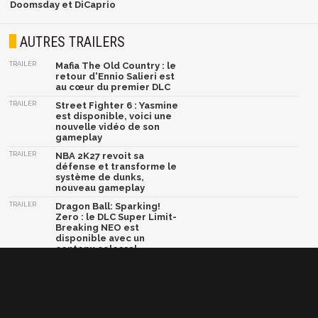
Doomsday et DiCaprio
AUTRES TRAILERS
TRAILER
Mafia The Old Country : le
retour d'Ennio Salieri est
au cœur du premier DLC
TRAILER
Street Fighter 6 : Yasmine
est disponible, voici une
nouvelle vidéo de son
gameplay
TRAILER
NBA 2K27 revoit sa
défense et transforme le
système de dunks,
nouveau gameplay
TRAILER
Dragon Ball: Sparking!
Zero : le DLC Super Limit-
Breaking NEO est
disponible avec un
contenu colossal
TRAILER
Crazy Taxi World Tour :
une nouvelle vidéo et une
bêta multijoueur arrive
très bientôt