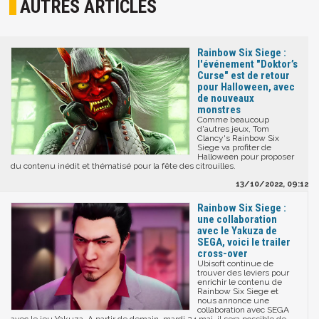
AUTRES ARTICLES
Rainbow Six Siege :
l'événement "Doktor’s
Curse" est de retour
pour Halloween, avec
de nouveaux
monstres
Comme beaucoup
d'autres jeux, Tom
Clancy's Rainbow Six
Siege va profiter de
Halloween pour proposer
du contenu inédit et thématisé pour la fête des citrouilles.
13/10/2022, 09:12
Rainbow Six Siege :
une collaboration
avec le Yakuza de
SEGA, voici le trailer
cross-over
Ubisoft continue de
trouver des leviers pour
enrichir le contenu de
Rainbow Six Siege et
nous annonce une
collaboration avec SEGA