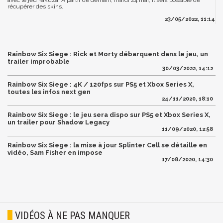
avec le jeu Yakuza. A partir de demain, mardi 24 mai, il sera possible de
récupérer des skins.
23/05/2022, 11:14
Rainbow Six Siege : Rick et Morty débarquent dans le jeu, un
trailer improbable
30/03/2022, 14:12
Rainbow Six Siege : 4K / 120fps sur PS5 et Xbox Series X,
toutes les infos next gen
24/11/2020, 18:10
Rainbow Six Siege : le jeu sera dispo sur PS5 et Xbox Series X,
un trailer pour Shadow Legacy
11/09/2020, 12:58
Rainbow Six Siege : la mise à jour Splinter Cell se détaille en
vidéo, Sam Fisher en impose
17/08/2020, 14:30
VIDÉOS À NE PAS MANQUER