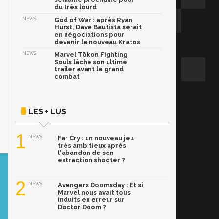
du très lourd
NEWS
God of War : après Ryan
Hurst, Dave Bautista serait
en négociations pour
devenir le nouveau Kratos
NEWS
Marvel Tōkon Fighting
Souls lâche son ultime
trailer avant le grand
combat
LES + LUS
1
NEWS
Far Cry : un nouveau jeu
très ambitieux après
l'abandon de son
extraction shooter ?
2
NEWS
Avengers Doomsday : Et si
Marvel nous avait tous
induits en erreur sur
Doctor Doom ?