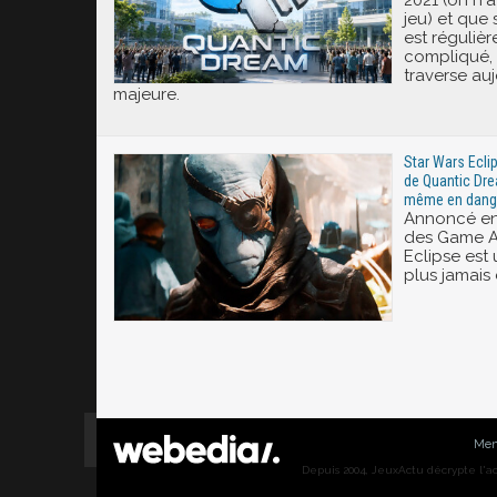
2021 (on n'a
jeu) et qu
est réguliè
compliqué,
traverse auj
majeure.
Star Wars Ecli
de Quantic Dre
même en dange
Annoncé en
des Game A
Eclipse est 
plus jamais
Men
Depuis 2004, JeuxActu décrypte l'actu