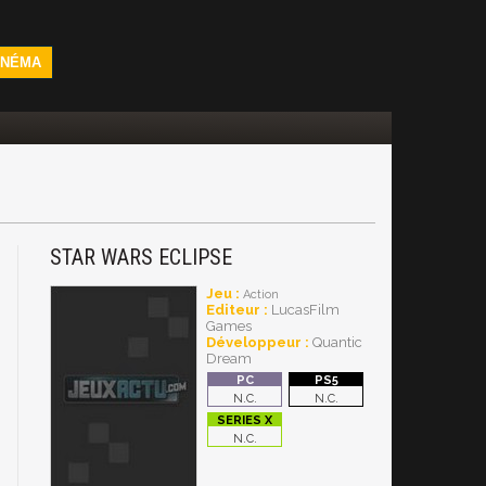
INÉMA
STAR WARS ECLIPSE
Jeu :
Action
Editeur :
LucasFilm
Games
Développeur :
Quantic
Dream
N.C.
N.C.
N.C.