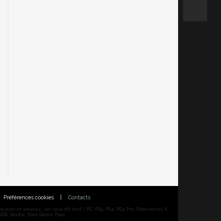
Préférences cookies
|
Contacts
ces et soluces... on vous dit tout ! PC, PS5, PS4, PS4 Pro, Xbox series X,
DS, Stadia, Xbox Game Pass...