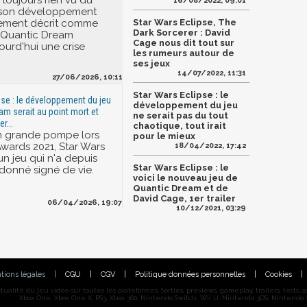
 toujours rien vu du
16/08/2022, 09:01
e son développement
rement décrit comme
Star Wars Eclipse, The
Dark Sorcerer : David
 Quantic Dream
Cage nous dit tout sur
ourd'hui une crise
les rumeurs autour de
ses jeux
14/07/2022, 11:31
27/06/2026, 10:11
Star Wars Eclipse : le
pse : le développement du jeu
développement du jeu
am serait au point mort et
ne serait pas du tout
r...
chaotique, tout irait
 grande pompe lors
pour le mieux
wards 2021, Star Wars
18/04/2022, 17:42
un jeu qui n'a depuis
Star Wars Eclipse : le
 donné signé de vie.
voici le nouveau jeu de
Quantic Dream et de
David Cage, 1er trailer
06/04/2026, 19:07
10/12/2021, 03:29
tions légales
|
CGU
|
CGV
|
Politique données personnelles
|
Cookies
|
alité du jeu vidéo sur toutes les plateformes. Sorties, previews, gameplay, trailers, tests, astu
Xbox One, Xbox One X, PS3, Xbox 360, Nintendo Switch, Wii U, Nintendo 3DS, Nintendo 2