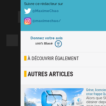
Suivre ce rédacteur sur
@MaximeChao
@maximechao/
Donnez votre avis
100%
Blasé
Furieux
Blasé
À DÉCOUVRIR ÉGALEMENT
Osef
AUTRES ARTICLES
Joyeux
Excité
Grève, licencie
crise frappe Q
Alors que St
désirer dep