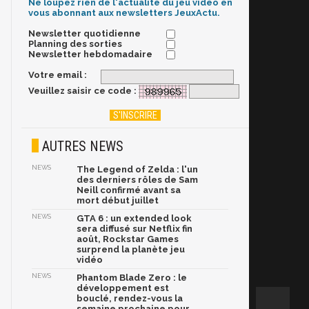
Ne loupez rien de l'actualité du jeu vidéo en
vous abonnant aux newsletters JeuxActu.
Newsletter quotidienne
Planning des sorties
Newsletter hebdomadaire
Votre email :
Veuillez saisir ce code :
AUTRES NEWS
NEWS
The Legend of Zelda : l'un
des derniers rôles de Sam
Neill confirmé avant sa
mort début juillet
NEWS
GTA 6 : un extended look
sera diffusé sur Netflix fin
août, Rockstar Games
surprend la planète jeu
vidéo
NEWS
Phantom Blade Zero : le
développement est
bouclé, rendez-vous la
semaine prochaine pour