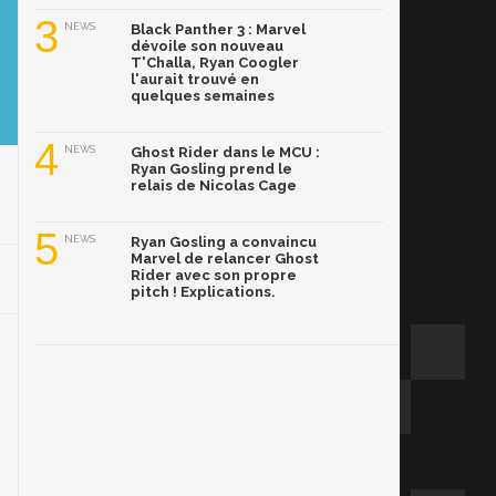
3
NEWS
Black Panther 3 : Marvel
dévoile son nouveau
T'Challa, Ryan Coogler
l'aurait trouvé en
quelques semaines
4
NEWS
Ghost Rider dans le MCU :
Ryan Gosling prend le
relais de Nicolas Cage
5
NEWS
Ryan Gosling a convaincu
Marvel de relancer Ghost
Rider avec son propre
pitch ! Explications.