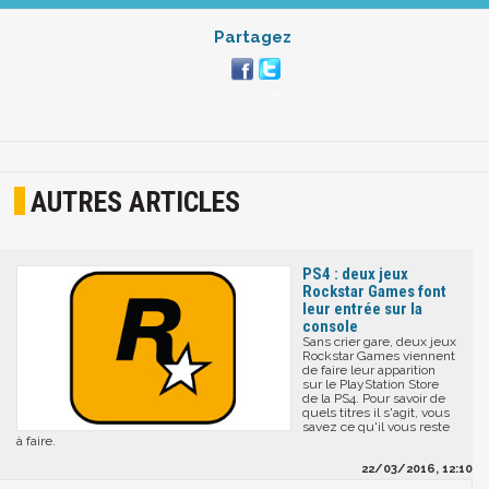
Partagez
AUTRES ARTICLES
PS4 : deux jeux
Rockstar Games font
leur entrée sur la
console
Sans crier gare, deux jeux
Rockstar Games viennent
de faire leur apparition
sur le PlayStation Store
de la PS4. Pour savoir de
quels titres il s'agit, vous
savez ce qu'il vous reste
à faire.
22/03/2016, 12:10