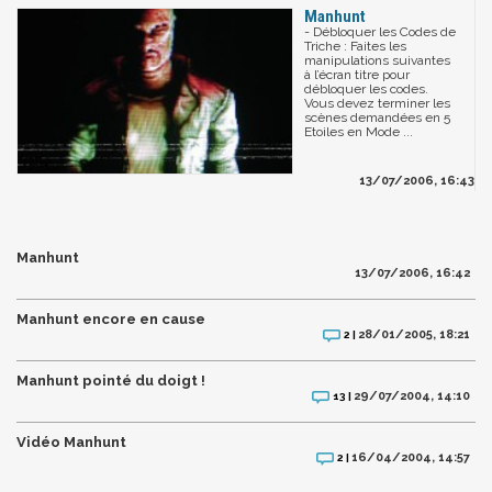
Manhunt
- Débloquer les Codes de
Triche : Faites les
manipulations suivantes
à l’écran titre pour
débloquer les codes.
Vous devez terminer les
scènes demandées en 5
Etoiles en Mode ...
13/07/2006, 16:43
Manhunt
13/07/2006, 16:42
Manhunt encore en cause
28/01/2005, 18:21
2 |
Manhunt pointé du doigt !
29/07/2004, 14:10
13 |
Vidéo Manhunt
16/04/2004, 14:57
2 |