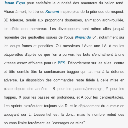
Japan Expo
pour satisfaire la curiosité des amoureux du ballon rond.
Aliasé à mort, le titre de
Konami
inspire plus de la pitié que du respect.
3D foireuse, terrain aux proportions douteuses, animation archi-rouillée,
les délits sont nombreux. Les développeurs sont même allés jusqu'à
reprendre des gestuelles issues de l'opus
Nintendo
64, notamment sur
les coups francs et penalties. Oui messieurs ! Avec une I.A. à ras les
pâquerettes d'après ce que l'on a pu voir, les buts s'enchaînent à une
vitesse assez affolante pour un
PES
. Débordement sur les ailes, centre
et tête semble être la combinaison buggée qui fait mal à la défense
adverse. La disposition des commandes reste fidèle à celle mise en
place depuis des années : B pour les passes/pressings, Y pour les
frappes, X pour les passes en profondeur, et A pour les centres/tacles.
Les sprints s'exécutent toujours via R, et le déplacement du curseur en
appuyant sur L. L'essentiel est là donc, mais le nombre réduit des
boutons limite forcément les "cassages de reins".