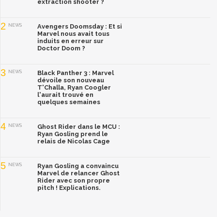
extraction shooter ?
2
NEWS
Avengers Doomsday : Et si
Marvel nous avait tous
induits en erreur sur
Doctor Doom ?
3
NEWS
Black Panther 3 : Marvel
dévoile son nouveau
T'Challa, Ryan Coogler
l'aurait trouvé en
quelques semaines
4
NEWS
Ghost Rider dans le MCU :
Ryan Gosling prend le
relais de Nicolas Cage
5
NEWS
Ryan Gosling a convaincu
Marvel de relancer Ghost
Rider avec son propre
pitch ! Explications.