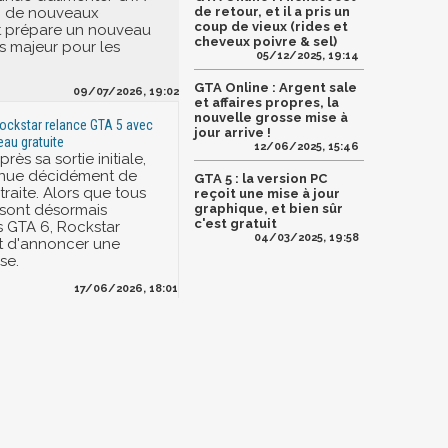
c de nouveaux
de retour, et il a pris un
coup de vieux (rides et
t prépare un nouveau
cheveux poivre & sel)
 majeur pour les
05/12/2025, 19:14
GTA Online : Argent sale
09/07/2026, 19:02
et affaires propres, la
nouvelle grosse mise à
ockstar relance GTA 5 avec
jour arrive !
eau gratuite
12/06/2025, 15:46
rès sa sortie initiale,
inue décidément de
GTA 5 : la version PC
etraite. Alors que tous
reçoit une mise à jour
 sont désormais
graphique, et bien sûr
c'est gratuit
s GTA 6, Rockstar
04/03/2025, 19:58
t d'annoncer une
se.
17/06/2026, 18:01