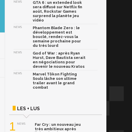
NEWS
GTA 6 : un extended look
sera diffusé sur Netflix fin
août, Rockstar Games
surprend la planète jeu
vidéo
NEWS
Phantom Blade Zero : le
développement est
bouclé, rendez-vous la
semaine prochaine pour
du très lourd
NEWS
God of War : après Ryan
Hurst, Dave Bautista serait
en négociations pour
devenir le nouveau Kratos
NEWS
Marvel Tōkon Fighting
Souls lâche son ultime
trailer avant le grand
combat
LES + LUS
1
NEWS
Far Cry : un nouveau jeu
très ambitieux après