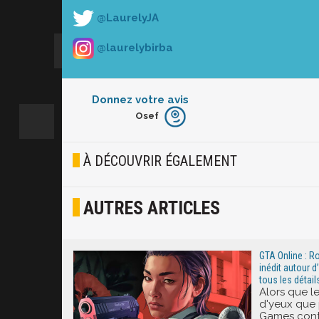
@LaurelyJA
@laurelybirba
Donnez votre avis
Osef
Furieux
Blasé
À DÉCOUVRIR ÉGALEMENT
Osef
AUTRES ARTICLES
Joyeux
Excité
GTA Online : R
inédit autour d
tous les détail
Alors que l
d'yeux que 
Games cont