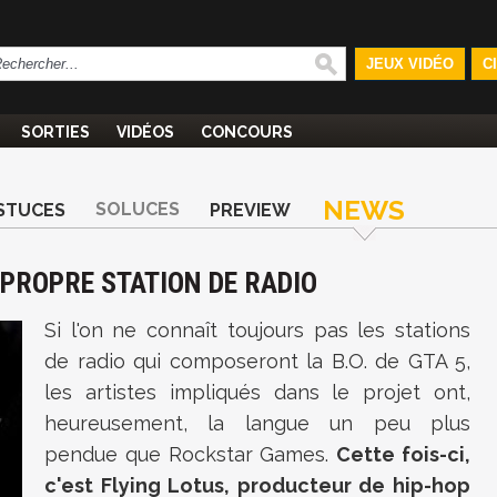
JEUX VIDÉO
C
SORTIES
VIDÉOS
CONCOURS
NEWS
SOLUCES
STUCES
PREVIEW
A PROPRE STATION DE RADIO
Si l'on ne connaît toujours pas les stations
de radio qui composeront la B.O. de GTA 5,
les artistes impliqués dans le projet ont,
heureusement, la langue un peu plus
pendue que Rockstar Games.
Cette fois-ci,
c'est Flying Lotus, producteur de hip-hop