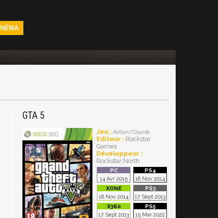
INÉMA
GTA 5
Jeu :
Action/Course
Editeur :
Rockstar
Games
Développeur :
Rockstar North
14 Avr 2015
18 Nov 2014
18 Nov 2014
17 Sept 2013
17 Sept 2013
15 Mar 2022