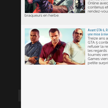
Online ave
contenus e
rendez-vous
braqueurs en herbe.
Avant GTA 6, R
une mise à niv
Treize ans ap
GTA 5 cont
refuser la r
les regards
tournés ver
Games vien
petite surpri