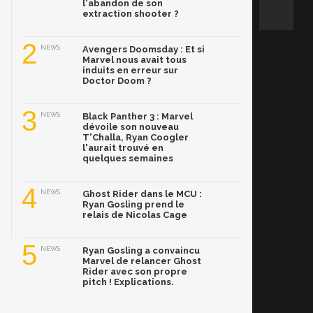
l'abandon de son
extraction shooter ?
2
NEWS
Avengers Doomsday : Et si
Marvel nous avait tous
induits en erreur sur
Doctor Doom ?
3
NEWS
Black Panther 3 : Marvel
dévoile son nouveau
T'Challa, Ryan Coogler
l'aurait trouvé en
quelques semaines
4
NEWS
Ghost Rider dans le MCU :
Ryan Gosling prend le
relais de Nicolas Cage
5
NEWS
Ryan Gosling a convaincu
Marvel de relancer Ghost
Rider avec son propre
pitch ! Explications.