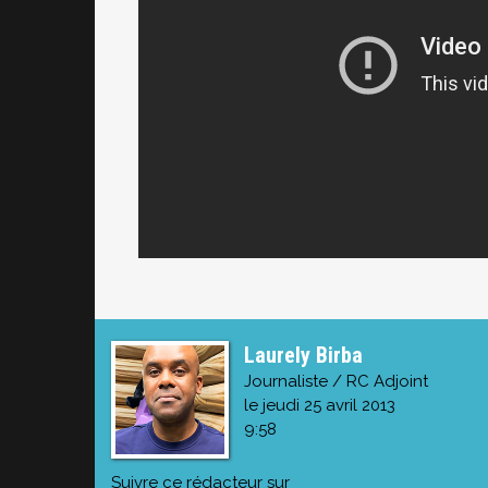
Laurely Birba
Journaliste / RC Adjoint
le jeudi 25 avril 2013
9:58
Suivre ce rédacteur sur