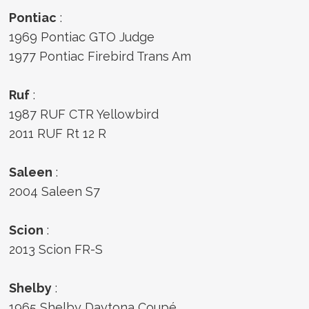
Pontiac
:
1969 Pontiac GTO Judge
1977 Pontiac Firebird Trans Am
Ruf
:
1987 RUF CTR Yellowbird
2011 RUF Rt 12 R
Saleen
:
2004 Saleen S7
Scion
:
2013 Scion FR-S
Shelby
:
1965 Shelby Daytona Coupé