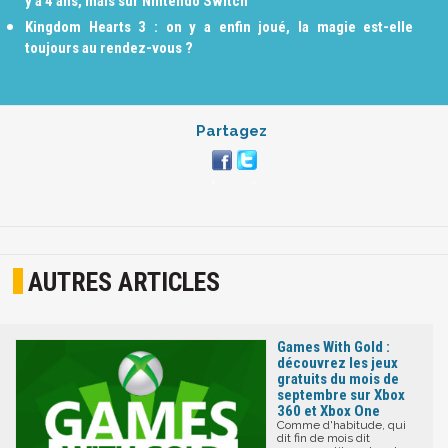
y a 4 ans, mais sur Nintendo Switch
Kingdom Hearts 3 : on y a enfin joué, la magie est-elle
toujours au rendez-vous ?
Partagez
AUTRES ARTICLES
Games With Gold :
découvrez les jeux
gratuits du mois de
septembre sur Xbox
360 et Xbox One
Comme d'habitude, qui
dit fin de mois dit