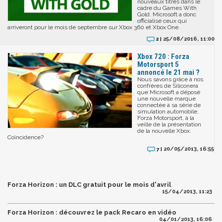
nouveaux titres dans le
cadre du Games With
Gold. Microsoft a donc
officialisé ceux qui
arriveront pour le mois de septembre sur Xbox 360 et Xbox One.
25/08/2016, 11:00
2 |
Xbox 720 : Forza
Motorsport 5
annoncé le 21 mai ?
Nous savons grâce à nos
confrères de Siliconera
que Microsoft a déposé
une nouvelle marque
connectée à sa série de
simulation automobile,
Forza Motorsport, à la
veille de la présentation
de la nouvelle Xbox.
Coïncidence?
20/05/2013, 16:55
7 |
Forza Horizon : un DLC gratuit pour le mois d'avril
15/04/2013, 11:23
Forza Horizon : découvrez le pack Recaro en vidéo
04/01/2013, 16:06