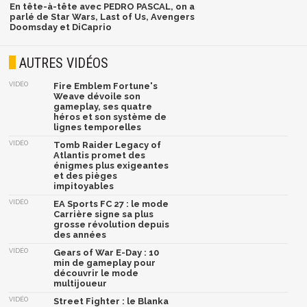
En tête-à-tête avec PEDRO PASCAL, on a
parlé de Star Wars, Last of Us, Avengers
Doomsday et DiCaprio
AUTRES VIDÉOS
VIDÉO
Fire Emblem Fortune's
Weave dévoile son
gameplay, ses quatre
héros et son système de
lignes temporelles
VIDÉO
Tomb Raider Legacy of
Atlantis promet des
énigmes plus exigeantes
et des pièges
impitoyables
VIDÉO
EA Sports FC 27 : le mode
Carrière signe sa plus
grosse révolution depuis
des années
VIDÉO
Gears of War E-Day : 10
min de gameplay pour
découvrir le mode
multijoueur
VIDÉO
Street Fighter : le Blanka