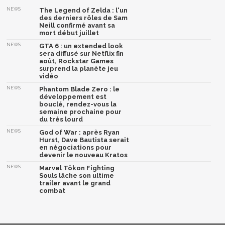
NEWS
The Legend of Zelda : l'un
des derniers rôles de Sam
Neill confirmé avant sa
mort début juillet
NEWS
GTA 6 : un extended look
sera diffusé sur Netflix fin
août, Rockstar Games
surprend la planète jeu
vidéo
NEWS
Phantom Blade Zero : le
développement est
bouclé, rendez-vous la
semaine prochaine pour
du très lourd
NEWS
God of War : après Ryan
Hurst, Dave Bautista serait
en négociations pour
devenir le nouveau Kratos
NEWS
Marvel Tōkon Fighting
Souls lâche son ultime
trailer avant le grand
combat