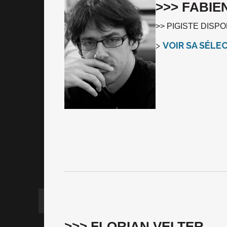
>>> FABIE
>> PIGISTE DISP
>
VOIR SA SÉLE
>>> FLORIAN VELTER