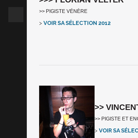
>> PIGISTE VÉNÈRE
>
VOIR SA SÉLECTION 2012
>> VINCEN
>> PIGISTE ET EN
>
VOIR SA SÉLE