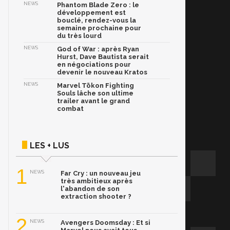
NEWS
Phantom Blade Zero : le
développement est
bouclé, rendez-vous la
semaine prochaine pour
du très lourd
NEWS
God of War : après Ryan
Hurst, Dave Bautista serait
en négociations pour
devenir le nouveau Kratos
NEWS
Marvel Tōkon Fighting
Souls lâche son ultime
trailer avant le grand
combat
LES + LUS
1
NEWS
Far Cry : un nouveau jeu
très ambitieux après
l'abandon de son
extraction shooter ?
2
NEWS
Avengers Doomsday : Et si