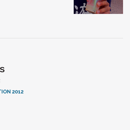
S
R
TION 2012