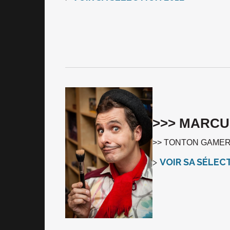
>>> MARCU
>> TONTON GAME
>
VOIR SA SÉLEC