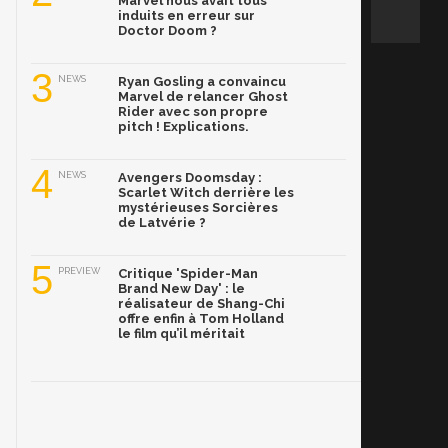
Marvel nous avait tous
induits en erreur sur
Doctor Doom ?
3
NEWS
Ryan Gosling a convaincu
Marvel de relancer Ghost
Rider avec son propre
pitch ! Explications.
4
NEWS
Avengers Doomsday :
Scarlet Witch derrière les
mystérieuses Sorcières
de Latvérie ?
5
PREVIEW
Critique 'Spider-Man
Brand New Day' : le
réalisateur de Shang-Chi
offre enfin à Tom Holland
le film qu’il méritait