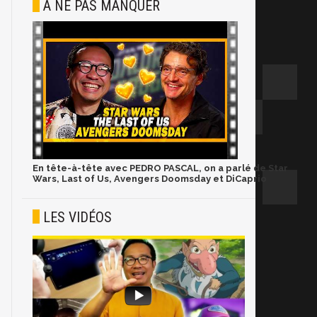
À NE PAS MANQUER
En tête-à-tête avec PEDRO PASCAL, on a parlé de Star
Wars, Last of Us, Avengers Doomsday et DiCaprio
LES VIDÉOS