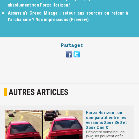
absolument son Forza Horizon !
Assassin’s Creed Mirage : retour aux sources ou retour à
l'archaïsme ? Nos impressions (Preview)
Partagez
AUTRES ARTICLES
Forza Horizon : un
comparatif entre les
versions Xbox 360 et
Xbox One X
Dès cette semaine, les
joueurs peuvent enfin