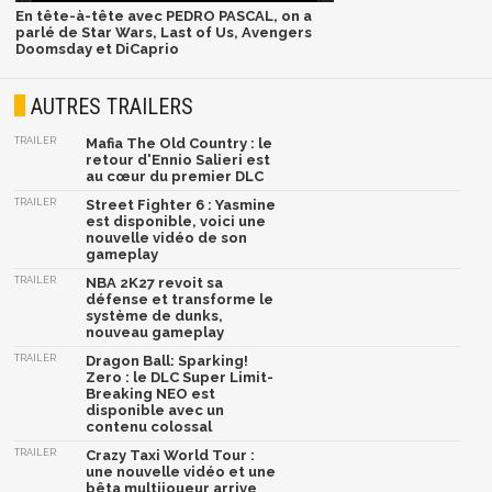
En tête-à-tête avec PEDRO PASCAL, on a
parlé de Star Wars, Last of Us, Avengers
Doomsday et DiCaprio
AUTRES TRAILERS
TRAILER
Mafia The Old Country : le
retour d'Ennio Salieri est
au cœur du premier DLC
TRAILER
Street Fighter 6 : Yasmine
est disponible, voici une
nouvelle vidéo de son
gameplay
TRAILER
NBA 2K27 revoit sa
défense et transforme le
système de dunks,
nouveau gameplay
TRAILER
Dragon Ball: Sparking!
Zero : le DLC Super Limit-
Breaking NEO est
disponible avec un
contenu colossal
TRAILER
Crazy Taxi World Tour :
une nouvelle vidéo et une
bêta multijoueur arrive