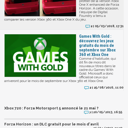
profiter de la version Xbox
One X enhanced de Forza
Horizon. A cette occasion,
l'équipe de Digital
Foundry a tenu a
comparer les version Xbox 360 et Xbox One X du jeu.
05/03/2018, 17:31
2 |
Games With Gold :
découvrez les jeux
gratuits du mois de
septembre sur Xbox
360 et Xbox One
Comme d'habitude, qui
dit fin de mois dit
nouveaux titres dans le
cadre du Games With
Gold. Microsoft a donc
officialisé ceux qui
arriveront pour le mois de septembre sur Xbox 360 et Xbox One.
25/08/2016, 11:00
2 |
Xbox 720 : Forza Motorsport 5 annoncé le 21 mai ?
20/05/2013, 16:55
7 |
Forza Horizon : un DLC gratuit pour le mois d'avril