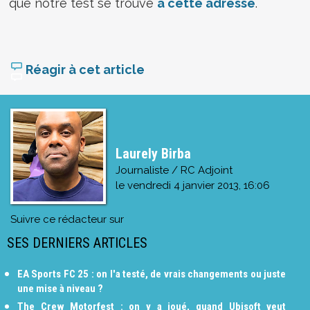
que notre test se trouve
à cette adresse
.
Réagir à cet article
Laurely Birba
Journaliste / RC Adjoint
le
vendredi 4 janvier 2013, 16:06
Suivre ce rédacteur sur
SES DERNIERS ARTICLES
EA Sports FC 25 : on l'a testé, de vrais changements ou juste
une mise à niveau ?
The Crew Motorfest : on y a joué, quand Ubisoft veut