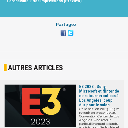
l'archaïsme ? Nos impressions (Preview)
Partagez
AUTRES ARTICLES
E3 2023 : Sony,
Microsoft et Nintendo
ne retourneront pas à
Los Angeles, coup
dur pour le salon
On le sait, en 2023, l'E3 va
revenir en présentiel au
Convention Center de Los
Angeles. Une retour
particulièrement attendu,
à la fois pour l'industrie et