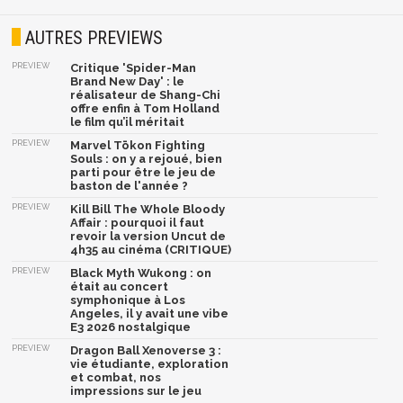
AUTRES PREVIEWS
PREVIEW
Critique 'Spider-Man
Brand New Day' : le
réalisateur de Shang-Chi
offre enfin à Tom Holland
le film qu’il méritait
PREVIEW
Marvel Tōkon Fighting
Souls : on y a rejoué, bien
parti pour être le jeu de
baston de l'année ?
PREVIEW
Kill Bill The Whole Bloody
Affair : pourquoi il faut
revoir la version Uncut de
4h35 au cinéma (CRITIQUE)
PREVIEW
Black Myth Wukong : on
était au concert
symphonique à Los
Angeles, il y avait une vibe
E3 2026 nostalgique
PREVIEW
Dragon Ball Xenoverse 3 :
vie étudiante, exploration
et combat, nos
impressions sur le jeu