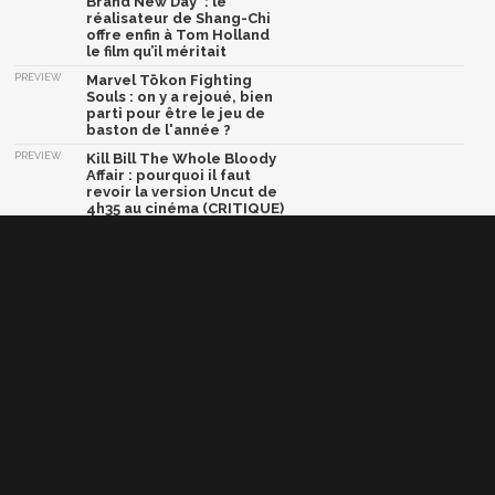
Brand New Day' : le
réalisateur de Shang-Chi
offre enfin à Tom Holland
le film qu’il méritait
PREVIEW
Marvel Tōkon Fighting
Souls : on y a rejoué, bien
parti pour être le jeu de
baston de l'année ?
PREVIEW
Kill Bill The Whole Bloody
Affair : pourquoi il faut
revoir la version Uncut de
4h35 au cinéma (CRITIQUE)
PREVIEW
Black Myth Wukong : on
était au concert
symphonique à Los
Angeles, il y avait une vibe
E3 2026 nostalgique
PREVIEW
Dragon Ball Xenoverse 3 :
vie étudiante, exploration
et combat, nos
impressions sur le jeu
Afficher la version classique de cette page