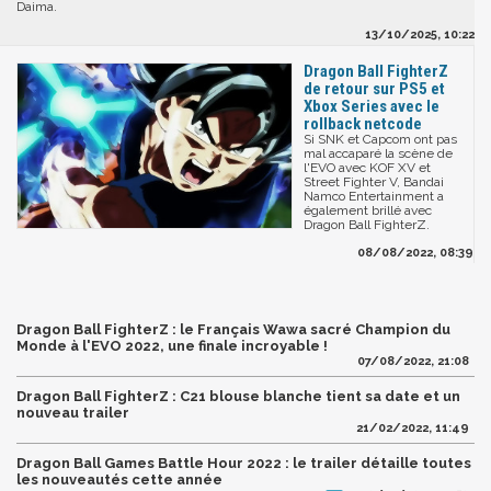
Daima.
13/10/2025, 10:22
Dragon Ball FighterZ
de retour sur PS5 et
Xbox Series avec le
rollback netcode
Si SNK et Capcom ont pas
mal accaparé la scène de
l'EVO avec KOF XV et
Street Fighter V, Bandai
Namco Entertainment a
également brillé avec
Dragon Ball FighterZ.
08/08/2022, 08:39
Dragon Ball FighterZ : le Français Wawa sacré Champion du
Monde à l'EVO 2022, une finale incroyable !
07/08/2022, 21:08
Dragon Ball FighterZ : C21 blouse blanche tient sa date et un
nouveau trailer
21/02/2022, 11:49
Dragon Ball Games Battle Hour 2022 : le trailer détaille toutes
les nouveautés cette année