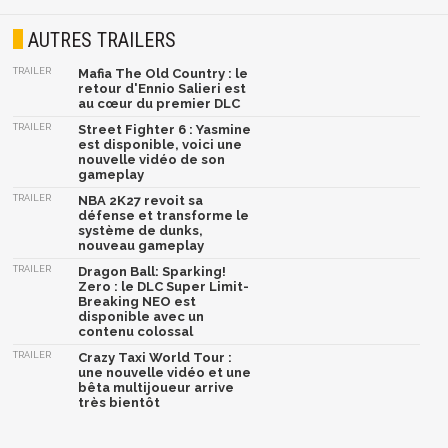
AUTRES TRAILERS
TRAILER
Mafia The Old Country : le
retour d'Ennio Salieri est
au cœur du premier DLC
TRAILER
Street Fighter 6 : Yasmine
est disponible, voici une
nouvelle vidéo de son
gameplay
TRAILER
NBA 2K27 revoit sa
défense et transforme le
système de dunks,
nouveau gameplay
TRAILER
Dragon Ball: Sparking!
Zero : le DLC Super Limit-
Breaking NEO est
disponible avec un
contenu colossal
TRAILER
Crazy Taxi World Tour :
une nouvelle vidéo et une
bêta multijoueur arrive
très bientôt