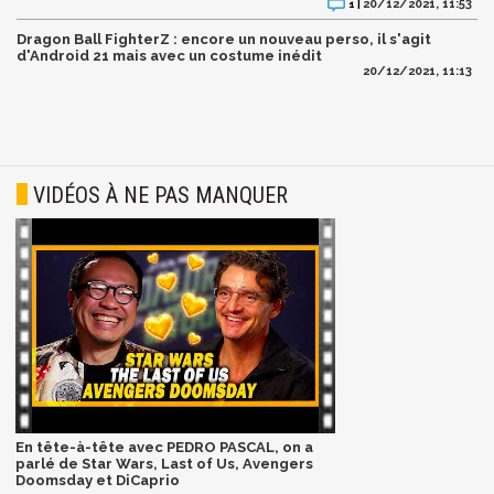
20/12/2021, 11:53
1 |
Dragon Ball FighterZ : encore un nouveau perso, il s'agit
d'Android 21 mais avec un costume inédit
20/12/2021, 11:13
VIDÉOS À NE PAS MANQUER
En tête-à-tête avec PEDRO PASCAL, on a
parlé de Star Wars, Last of Us, Avengers
Doomsday et DiCaprio