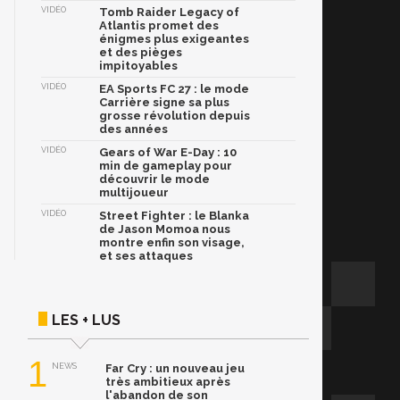
VIDÉO
Tomb Raider Legacy of
Atlantis promet des
énigmes plus exigeantes
et des pièges
impitoyables
VIDÉO
EA Sports FC 27 : le mode
Carrière signe sa plus
grosse révolution depuis
des années
VIDÉO
Gears of War E-Day : 10
min de gameplay pour
découvrir le mode
multijoueur
VIDÉO
Street Fighter : le Blanka
de Jason Momoa nous
montre enfin son visage,
et ses attaques
LES + LUS
1
NEWS
Far Cry : un nouveau jeu
très ambitieux après
l'abandon de son