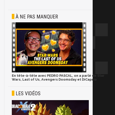
À NE PAS MANQUER
En tête-à-tête avec PEDRO PASCAL, on a parlé de Star
Wars, Last of Us, Avengers Doomsday et DiCaprio
LES VIDÉOS