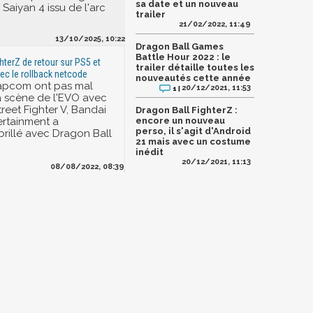
sa date et un nouveau
Saiyan 4 issu de l'arc
trailer
21/02/2022, 11:49
13/10/2025, 10:22
Dragon Ball Games
Battle Hour 2022 : le
hterZ de retour sur PS5 et
trailer détaille toutes les
ec le rollback netcode
nouveautés cette année
Capcom ont pas mal
20/12/2021, 11:53
1 |
a scène de l'EVO avec
reet Fighter V, Bandai
Dragon Ball FighterZ :
rtainment a
encore un nouveau
perso, il s'agit d'Android
rillé avec Dragon Ball
21 mais avec un costume
inédit
20/12/2021, 11:13
08/08/2022, 08:39