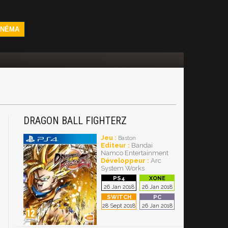
INÉMA
DRAGON BALL FIGHTERZ
Jeu :
Baston
Editeur :
Bandai
Namco Entertainment
Développeur :
Arc
System Works
26 Jan 2018
26 Jan 2018
28 Sept 2018
26 Jan 2018