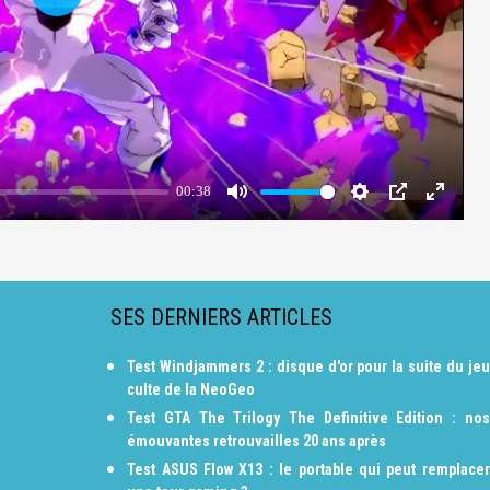
SES DERNIERS ARTICLES
Test Windjammers 2 : disque d'or pour la suite du jeu
culte de la NeoGeo
Test GTA The Trilogy The Definitive Edition : nos
émouvantes retrouvailles 20 ans après
Test ASUS Flow X13 : le portable qui peut remplacer