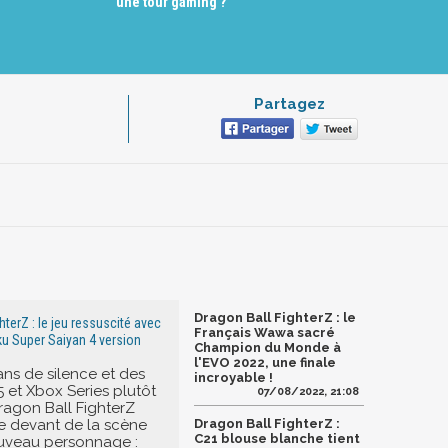
une tour gaming ?
Partagez
Dragon Ball FighterZ : le
hterZ : le jeu ressuscité avec
Français Wawa sacré
oku Super Saiyan 4 version
Champion du Monde à
l'EVO 2022, une finale
ans de silence et des
incroyable !
5 et Xbox Series plutôt
07/08/2022, 21:08
Dragon Ball FighterZ
le devant de la scène
Dragon Ball FighterZ :
C21 blouse blanche tient
uveau personnage :