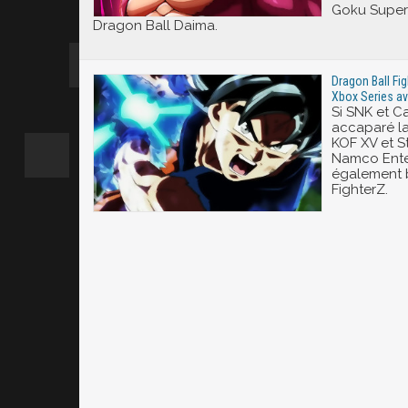
Goku Super 
Dragon Ball Daima.
Dragon Ball Fig
Xbox Series av
Si SNK et 
accaparé l
KOF XV et St
Namco Ente
également b
FighterZ.