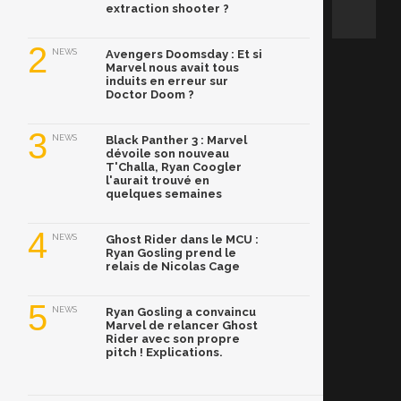
extraction shooter ?
2
NEWS
Avengers Doomsday : Et si
Marvel nous avait tous
induits en erreur sur
Doctor Doom ?
3
NEWS
Black Panther 3 : Marvel
dévoile son nouveau
T'Challa, Ryan Coogler
l'aurait trouvé en
quelques semaines
4
NEWS
Ghost Rider dans le MCU :
Ryan Gosling prend le
relais de Nicolas Cage
5
NEWS
Ryan Gosling a convaincu
Marvel de relancer Ghost
Rider avec son propre
pitch ! Explications.