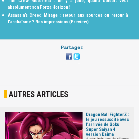
The Crew Motorfest : on y a joué, quand Ubisoft veut
absolument son Forza Horizon !
Assassin’s Creed Mirage : retour aux sources ou retour à
l'archaïsme ? Nos impressions (Preview)
Partagez
AUTRES ARTICLES
Dragon Ball FighterZ :
le jeu ressuscité avec
l'arrivée de Goku
Super Saiyan 4
version Daima
Après trois ans de silence