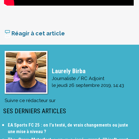
Réagir à cet article
Laurely Birba
Journaliste / RC Adjoint
le
jeudi 26 septembre 2019, 14:43
Suivre ce rédacteur sur
SES DERNIERS ARTICLES
EA Sports FC 25 : on l'a testé, de vrais changements ou juste
une mise à niveau ?