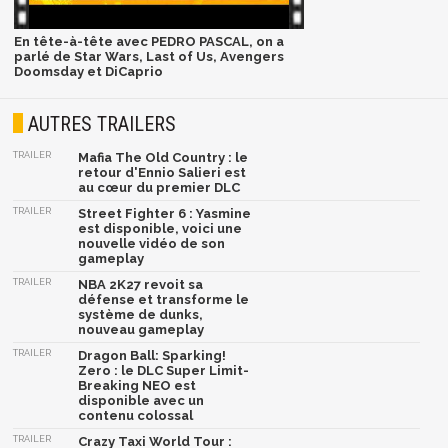
En tête-à-tête avec PEDRO PASCAL, on a
parlé de Star Wars, Last of Us, Avengers
Doomsday et DiCaprio
AUTRES TRAILERS
TRAILER
Mafia The Old Country : le
retour d'Ennio Salieri est
au cœur du premier DLC
TRAILER
Street Fighter 6 : Yasmine
est disponible, voici une
nouvelle vidéo de son
gameplay
TRAILER
NBA 2K27 revoit sa
défense et transforme le
système de dunks,
nouveau gameplay
TRAILER
Dragon Ball: Sparking!
Zero : le DLC Super Limit-
Breaking NEO est
disponible avec un
contenu colossal
TRAILER
Crazy Taxi World Tour :