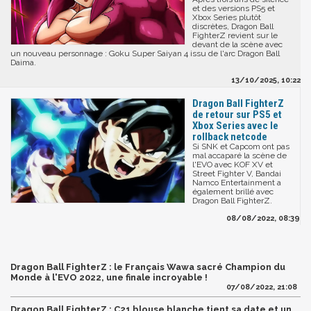
et des versions PS5 et
Xbox Series plutôt
discrètes, Dragon Ball
FighterZ revient sur le
devant de la scène avec
un nouveau personnage : Goku Super Saiyan 4 issu de l'arc Dragon Ball
Daima.
13/10/2025, 10:22
Dragon Ball FighterZ
de retour sur PS5 et
Xbox Series avec le
rollback netcode
Si SNK et Capcom ont pas
mal accaparé la scène de
l'EVO avec KOF XV et
Street Fighter V, Bandai
Namco Entertainment a
également brillé avec
Dragon Ball FighterZ.
08/08/2022, 08:39
Dragon Ball FighterZ : le Français Wawa sacré Champion du
Monde à l'EVO 2022, une finale incroyable !
07/08/2022, 21:08
Dragon Ball FighterZ : C21 blouse blanche tient sa date et un