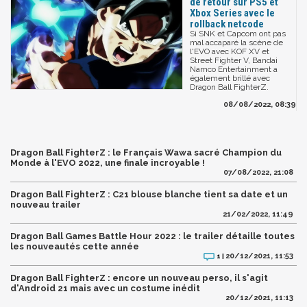
de retour sur PS5 et
Xbox Series avec le
rollback netcode
Si SNK et Capcom ont pas
mal accaparé la scène de
l'EVO avec KOF XV et
Street Fighter V, Bandai
Namco Entertainment a
également brillé avec
Dragon Ball FighterZ.
08/08/2022, 08:39
Dragon Ball FighterZ : le Français Wawa sacré Champion du
Monde à l'EVO 2022, une finale incroyable !
07/08/2022, 21:08
Dragon Ball FighterZ : C21 blouse blanche tient sa date et un
nouveau trailer
21/02/2022, 11:49
Dragon Ball Games Battle Hour 2022 : le trailer détaille toutes
les nouveautés cette année
20/12/2021, 11:53
1 |
Dragon Ball FighterZ : encore un nouveau perso, il s'agit
d'Android 21 mais avec un costume inédit
20/12/2021, 11:13