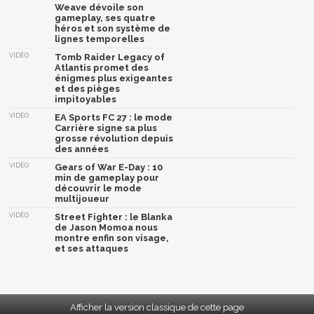
Weave dévoile son
gameplay, ses quatre
héros et son système de
lignes temporelles
VIDÉO
Tomb Raider Legacy of
Atlantis promet des
énigmes plus exigeantes
et des pièges
impitoyables
VIDÉO
EA Sports FC 27 : le mode
Carrière signe sa plus
grosse révolution depuis
des années
VIDÉO
Gears of War E-Day : 10
min de gameplay pour
découvrir le mode
multijoueur
VIDÉO
Street Fighter : le Blanka
de Jason Momoa nous
montre enfin son visage,
et ses attaques
Afficher la version classique de cette page