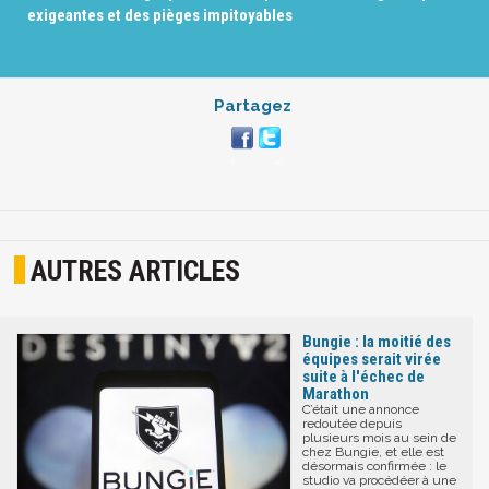
exigeantes et des pièges impitoyables
Partagez
AUTRES ARTICLES
Bungie : la moitié des
équipes serait virée
suite à l'échec de
Marathon
C’était une annonce
redoutée depuis
plusieurs mois au sein de
chez Bungie, et elle est
désormais confirmée : le
studio va procédéer à une