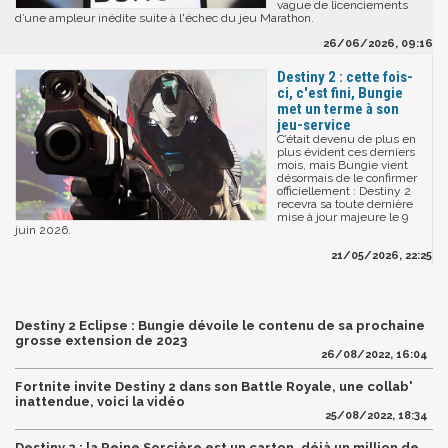
vague de licenciements
d’une ampleur inédite suite à l'échec du jeu Marathon.
26/06/2026, 09:16
Destiny 2 : cette fois-
ci, c'est fini, Bungie
met un terme à son
jeu-service
C’était devenu de plus en
plus évident ces derniers
mois, mais Bungie vient
désormais de le confirmer
officiellement : Destiny 2
recevra sa toute dernière
mise à jour majeure le 9
juin 2026.
21/05/2026, 22:25
Destiny 2 Eclipse : Bungie dévoile le contenu de sa prochaine
grosse extension de 2023
26/08/2022, 16:04
Fortnite invite Destiny 2 dans son Battle Royale, une collab'
inattendue, voici la vidéo
25/08/2022, 18:34
Destiny 2 : la Reine Sorcière est un carton, déjà un million de