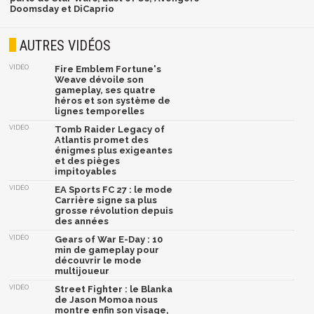
Doomsday et DiCaprio
AUTRES VIDÉOS
VIDÉO
Fire Emblem Fortune's
Weave dévoile son
gameplay, ses quatre
héros et son système de
lignes temporelles
VIDÉO
Tomb Raider Legacy of
Atlantis promet des
énigmes plus exigeantes
et des pièges
impitoyables
VIDÉO
EA Sports FC 27 : le mode
Carrière signe sa plus
grosse révolution depuis
des années
VIDÉO
Gears of War E-Day : 10
min de gameplay pour
découvrir le mode
multijoueur
VIDÉO
Street Fighter : le Blanka
de Jason Momoa nous
montre enfin son visage,