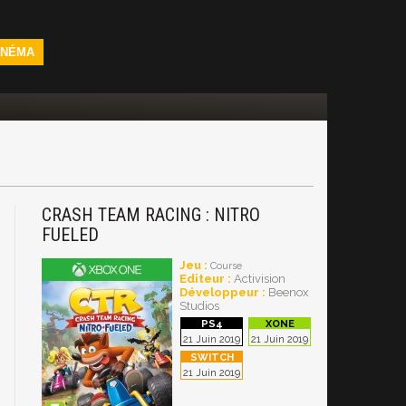
INÉMA
CRASH TEAM RACING : NITRO
FUELED
Jeu :
Course
Editeur :
Activision
Développeur :
Beenox
Studios
21 Juin 2019
21 Juin 2019
21 Juin 2019