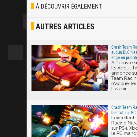
Blasé
À DÉCOUVRIR ÉGALEMENT
Osef
AUTRES ARTICLES
Joyeux
Excité
Crash Team Rac
aucun DLC n'es
érigé en priorit
A l'oeuvre 
It’s About 
annonce sur
Team Racing
n'accueille
l'avenir.
Crash Team Rac
bientôt sur PC 
L'excellent
Racing Nitro
sur PS4, Xb
le PC manqu