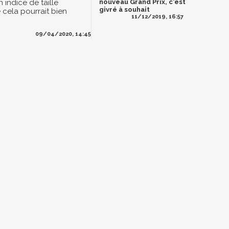
n indice de taille
nouveau Grand Prix, c'est
givré à souhait
 cela pourrait bien
11/12/2019, 16:57
09/04/2020, 14:45