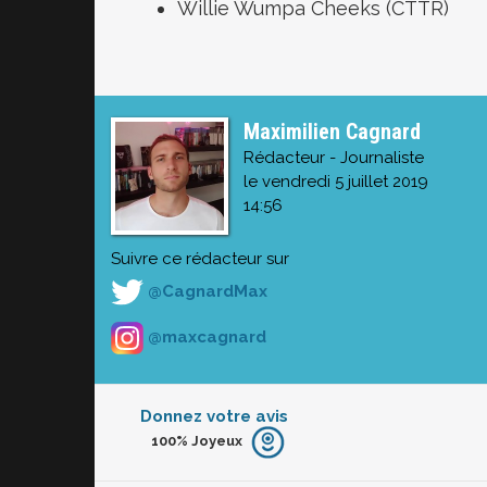
Willie Wumpa Cheeks (CTTR)
Maximilien Cagnard
Rédacteur - Journaliste
le vendredi 5 juillet 2019
14:56
Suivre ce rédacteur sur
@CagnardMax
@maxcagnard
Donnez votre avis
100%
Joyeux
Furieux