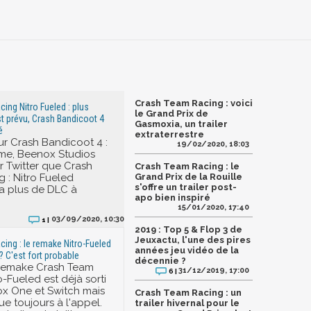
Crash Team Racing : voici
ing Nitro Fueled : plus
le Grand Prix de
t prévu, Crash Bandicoot 4
Gasmoxia, un trailer
é
extraterrestre
sur Crash Bandicoot 4 :
19/02/2020, 18:03
Time, Beenox Studios
 Twitter que Crash
Crash Team Racing : le
 : Nitro Fueled
Grand Prix de la Rouille
s'offre un trailer post-
ra plus de DLC à
apo bien inspiré
15/01/2020, 17:40
03/09/2020, 10:30
1 |
2019 : Top 5 & Flop 3 de
Jeuxactu, l'une des pires
ing : le remake Nitro-Fueled
années jeu vidéo de la
? C'est fort probable
décennie ?
 remake Crash Team
31/12/2019, 17:00
6 |
-Fueled est déjà sorti
ox One et Switch mais
Crash Team Racing : un
e toujours à l'appel.
trailer hivernal pour le