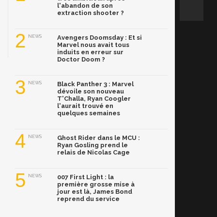
l'abandon de son
extraction shooter ?
2
NEWS
Avengers Doomsday : Et si
Marvel nous avait tous
induits en erreur sur
Doctor Doom ?
3
NEWS
Black Panther 3 : Marvel
dévoile son nouveau
T'Challa, Ryan Coogler
l'aurait trouvé en
quelques semaines
4
NEWS
Ghost Rider dans le MCU :
Ryan Gosling prend le
relais de Nicolas Cage
5
NEWS
007 First Light : la
première grosse mise à
jour est là, James Bond
reprend du service