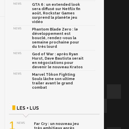
NEWS
GTA 6 : un extended look
sera diffusé sur Netflix fin
août, Rockstar Games
surprend la planète jeu
vidéo
NEWS
Phantom Blade Zero : le
développement est
bouclé, rendez-vous la
semaine prochaine pour
du très lourd
NEWS
God of War : après Ryan
Hurst, Dave Bautista serait
en négociations pour
devenir le nouveau Kratos
NEWS
Marvel Tōkon Fighting
Souls lâche son ultime
trailer avant le grand
combat
LES + LUS
1
NEWS
Far Cry : un nouveau jeu
très ambitieux après