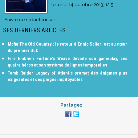
le
lundi 14 octobre 2013, 12:51
Suivre ce rédacteur sur
SES DERNIERS ARTICLES
Mafia The Old Country : le retour d'Ennio Salieri est au cœur
du premier DLC
Fire Emblem Fortune's Weave dévoile son gameplay, ses
quatre héros et son système de lignes temporelles
Tomb Raider Legacy of Atlantis promet des énigmes plus
exigeantes et des pièges impitoyables
Partagez