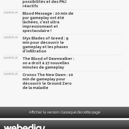
possibilités et des PNJ
réactifs
GAMEPLAY
Blood Message : 20 min de
pur gameplay ont été
lâchées, c'est ultra
impressionnant et
spectaculaire !
GAMEPLAY
Styx Blades of Greed : 9
min pour découvrir le
gameplay et les phases
d'infiltration
GAMEPLAY
The Blood of Dawnwalker :
on a droit à 27 nouvelles
minutes de gameplay
GAMEPLAY
Cronos The New Dawn : 10
min de gameplay pour
découvrir le Ground Zero
de la maladie
Afficher la version classique de cette page