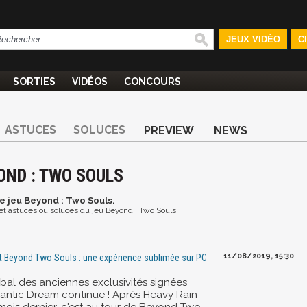
JEUX VIDÉO
C
SORTIES
VIDÉOS
CONCOURS
ASTUCES
SOLUCES
PREVIEW
NEWS
OND : TWO SOULS
le jeu Beyond : Two Souls.
s et astuces ou soluces du jeu Beyond : Two Souls
11/08/2019, 15:30
t Beyond Two Souls : une expérience sublimée sur PC
 bal des anciennes exclusivités signées
antic Dream continue ! Après Heavy Rain