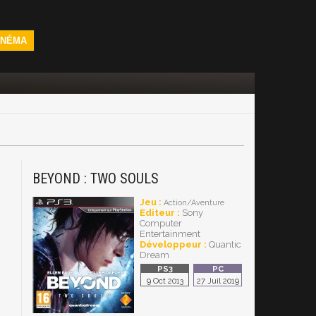
INÉMA
BEYOND : TWO SOULS
Jeu :
Action/Aventure
Editeur :
Sony
Computer
Entertainment
Développeur :
Quantic
Dream
9 Oct 2013
27 Juil 2019