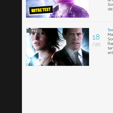
le
Sou
de
Tes
Ma
18
Sou
/20
Ra
ten
ent