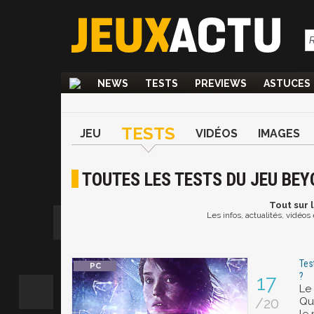
NEWS
TESTS
PREVIEWS
ASTUCES
TESTS
JEU
VIDÉOS
IMAGES
TOUTES LES TESTS DU JEU BEY
Tout
sur 
Les infos, actualités, vidéo
Tes
?
17
Le
/20
Qu