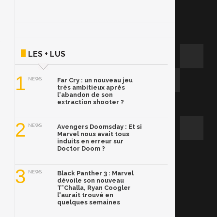
LES + LUS
1
NEWS
Far Cry : un nouveau jeu
très ambitieux après
l'abandon de son
extraction shooter ?
2
NEWS
Avengers Doomsday : Et si
Marvel nous avait tous
induits en erreur sur
Doctor Doom ?
3
NEWS
Black Panther 3 : Marvel
dévoile son nouveau
T'Challa, Ryan Coogler
l'aurait trouvé en
quelques semaines