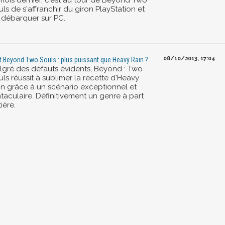
 mois dernier, c'est au tour de Beyond Two
ls de s'affranchir du giron PlayStation et
 débarquer sur PC.
08/10/2013, 17:04
t Beyond Two Souls : plus puissant que Heavy Rain ?
lgré des défauts évidents, Beyond : Two
ls réussit à sublimer la recette d'Heavy
in grâce à un scénario exceptionnel et
taculaire. Définitivement un genre à part
ière.