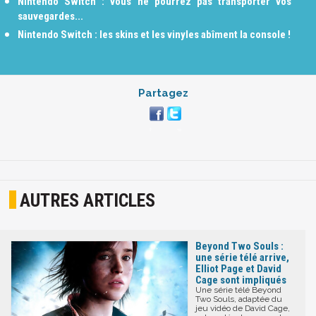
Nintendo Switch : vous ne pourrez pas transporter vos
sauvegardes...
Nintendo Switch : les skins et les vinyles abîment la console !
Partagez
AUTRES ARTICLES
Beyond Two Souls :
une série télé arrive,
Elliot Page et David
Cage sont impliqués
Une série télé Beyond
Two Souls, adaptée du
jeu vidéo de David Cage,