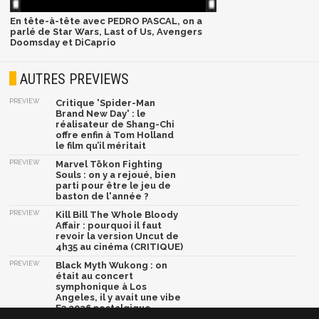
En tête-à-tête avec PEDRO PASCAL, on a
parlé de Star Wars, Last of Us, Avengers
Doomsday et DiCaprio
AUTRES PREVIEWS
PREVIEW
Critique 'Spider-Man
Brand New Day' : le
réalisateur de Shang-Chi
offre enfin à Tom Holland
le film qu’il méritait
PREVIEW
Marvel Tōkon Fighting
Souls : on y a rejoué, bien
parti pour être le jeu de
baston de l'année ?
PREVIEW
Kill Bill The Whole Bloody
Affair : pourquoi il faut
revoir la version Uncut de
4h35 au cinéma (CRITIQUE)
PREVIEW
Black Myth Wukong : on
était au concert
symphonique à Los
Angeles, il y avait une vibe
E3 2026 nostalgique