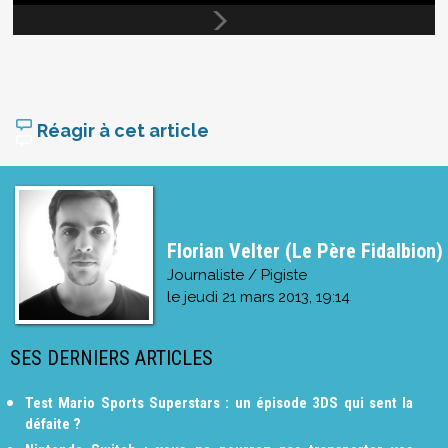
Réagir à cet article
Florian Velter (Le Père Fidalbion)
Journaliste / Pigiste
le
jeudi 21 mars 2013, 19:14
SES DERNIERS ARTICLES
Test Mario Sports Superstars : un épisode 3DS qui sent la
défaite ?