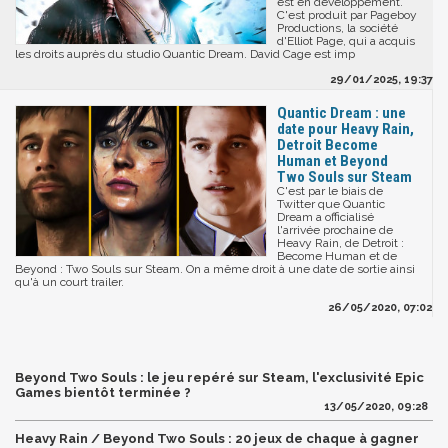
est en développement.
C'est produit par Pageboy
Productions, la société
d'Elliot Page, qui a acquis
les droits auprès du studio Quantic Dream. David Cage est imp
29/01/2025, 19:37
Quantic Dream : une
date pour Heavy Rain,
Detroit Become
Human et Beyond
Two Souls sur Steam
C'est par le biais de
Twitter que Quantic
Dream a officialisé
l'arrivée prochaine de
Heavy Rain, de Detroit :
Become Human et de
Beyond : Two Souls sur Steam. On a même droit à une date de sortie ainsi
qu'à un court trailer.
26/05/2020, 07:02
Beyond Two Souls : le jeu repéré sur Steam, l'exclusivité Epic
Games bientôt terminée ?
13/05/2020, 09:28
Heavy Rain / Beyond Two Souls : 20 jeux de chaque à gagner