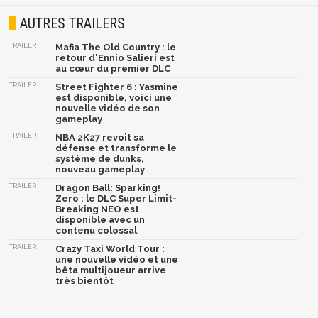
AUTRES TRAILERS
TRAILER
Mafia The Old Country : le
retour d'Ennio Salieri est
au cœur du premier DLC
TRAILER
Street Fighter 6 : Yasmine
est disponible, voici une
nouvelle vidéo de son
gameplay
TRAILER
NBA 2K27 revoit sa
défense et transforme le
système de dunks,
nouveau gameplay
TRAILER
Dragon Ball: Sparking!
Zero : le DLC Super Limit-
Breaking NEO est
disponible avec un
contenu colossal
TRAILER
Crazy Taxi World Tour :
une nouvelle vidéo et une
bêta multijoueur arrive
très bientôt