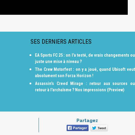
SES DERNIERS ARTICLES
EA Sports FC 25 : on l'a testé, de vrais changements ou
juste une mise à niveau ?
The Crew Motorfest : on y a joué, quand Ubisoft veut
absolument son Forza Horizon !
Assassin’s Creed Mirage : retour aux sources ou
retour à l'archaïsme ? Nos impressions (Preview)
Partagez