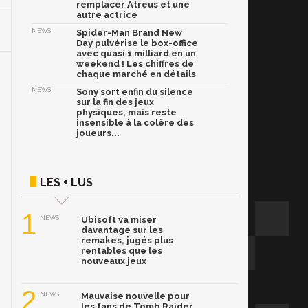
remplacer Atreus et une
autre actrice
NEWS
Spider-Man Brand New
Day pulvérise le box-office
avec quasi 1 milliard en un
weekend ! Les chiffres de
chaque marché en détails
NEWS
Sony sort enfin du silence
sur la fin des jeux
physiques, mais reste
insensible à la colère des
joueurs...
LES + LUS
1
NEWS
Ubisoft va miser
davantage sur les
remakes, jugés plus
rentables que les
nouveaux jeux
2
NEWS
Mauvaise nouvelle pour
les fans de Tomb Raider,