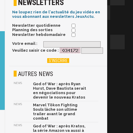
NEWSLETTERS
Ne loupez rien de l'actualité du jeu vidéo en
vous abonnant aux newsletters JeuxActu.
Newsletter quotidienne
Planning des sorties
Newsletter hebdomadaire
Votre email :
Veuillez saisir ce code :
AUTRES NEWS
NEWS
God of War : après Ryan
Hurst, Dave Bautista serait
en négociations pour
devenir le nouveau Kratos
NEWS
Marvel Tōkon Fighting
Souls lâche son ultime
trailer avant le grand
combat
NEWS
God of War : après Kratos,
la série Amazon va aussi à