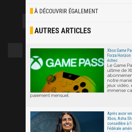
Blasé
À DÉCOUVRIR ÉGALEMENT
Osef
AUTRES ARTICLES
Joyeux
Excité
Xbox Game Pass
Forza Horizon 
échec
Le Game Pas
ultime de X
abonnement
notre mani
jeux vidéo,
immense ca
paiement mensuel.
Après avoir vi
Xbox, Asha S
conseillère à l
Fédérale améri