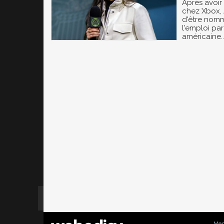
Après avoir
chez Xbox,
d'être nomm
l'emploi pa
américaine..
Men