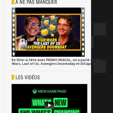
À NE PAS MANQUER
En tête-à-tête avec PEDRO PASCAL, on a parlé de Star
Wars, Last of Us, Avengers Doomsday et DiCaprio
LES VIDÉOS