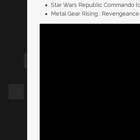
Star Wars Republic Commando (du
Metal Gear Rising : Revengeance 