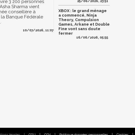
 viré 3 200 personnes
25/06/2026, 23:51
 Asha Sharma vient
XBOX : le grand ménage
ée conseillère à
a commencé, Ninja
r la Banque Fédérale
Theory, Compulsion
.
Games, Arkane et Double
Fine vont sans doute
10/07/2026, 11:07
fermer
16/06/2026, 05:55
tions légales
|
CGU
|
CGV
|
Politique données personnelles
|
Cookies
|