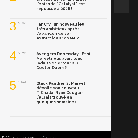
l'épisode "Catalyst" est
repoussé à 2028 !
3
NEWS
Far Cry : un nouveau jeu
très ambitieux après
l'abandon de son
extraction shooter ?
4
NEWS
Avengers Doomsday : Et si
Marvel nous avait tous
induits en erreur sur
Doctor Doom ?
5
NEWS
Black Panther 3 : Marvel
dévoile son nouveau
T'Challa, Ryan Coogler
l'aurait trouvé en
quelques semaines
Préférences cookies
|
Contacts