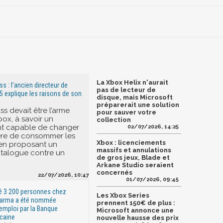
La Xbox Helix n'aurait
 : l’ancien directeur de
pas de lecteur de
5 explique les raisons de son
disque, mais Microsoft
préparerait une solution
s devait être l’arme
pour sauver votre
box, à savoir un
collection
 capable de changer
02/07/2026, 14:25
ère de consommer les
Xbox : licenciements
 en proposant un
massifs et annulations
talogue contre un
de gros jeux, Blade et
Arkane Studio seraient
concernés
22/07/2026, 10:47
01/07/2026, 09:45
ré 3 200 personnes chez
Les Xbox Series
harma a été nommée
prennent 150€ de plus :
'emploi par la Banque
Microsoft annonce une
caine
nouvelle hausse des prix