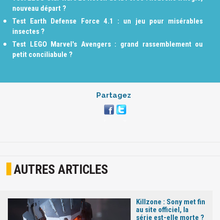
nouveau départ ?
Test Earth Defense Force 4.1 : un jeu pour misérables
insectes ?
Test LEGO Marvel's Avengers : grand rassemblement ou
petit conciliabule ?
Partagez
AUTRES ARTICLES
Killzone : Sony met fin
au site officiel, la
série est-elle morte ?