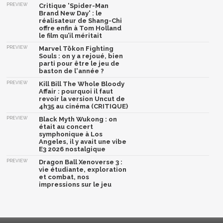
PREVIEW
Critique 'Spider-Man
Brand New Day' : le
réalisateur de Shang-Chi
offre enfin à Tom Holland
le film qu’il méritait
PREVIEW
Marvel Tōkon Fighting
Souls : on y a rejoué, bien
parti pour être le jeu de
baston de l'année ?
PREVIEW
Kill Bill The Whole Bloody
Affair : pourquoi il faut
revoir la version Uncut de
4h35 au cinéma (CRITIQUE)
PREVIEW
Black Myth Wukong : on
était au concert
symphonique à Los
Angeles, il y avait une vibe
E3 2026 nostalgique
PREVIEW
Dragon Ball Xenoverse 3 :
vie étudiante, exploration
et combat, nos
impressions sur le jeu