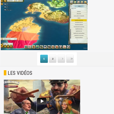
1
2
Suivante
Dernière
LES VIDÉOS