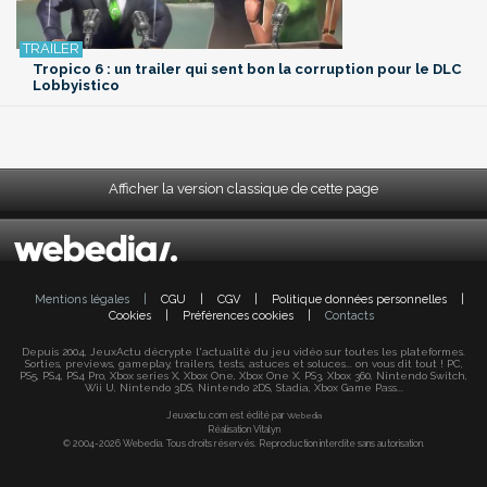
Tropico 6 : un trailer qui sent bon la corruption pour le DLC
Lobbyistico
Afficher la version classique de cette page
Mentions légales
|
CGU
|
CGV
|
Politique données personnelles
|
Cookies
|
Préférences cookies
|
Contacts
Depuis 2004, JeuxActu décrypte l'actualité du jeu vidéo sur toutes les plateformes.
Sorties, previews, gameplay, trailers, tests, astuces et soluces... on vous dit tout ! PC,
PS5, PS4, PS4 Pro, Xbox series X, Xbox One, Xbox One X, PS3, Xbox 360, Nintendo Switch,
Wii U, Nintendo 3DS, Nintendo 2DS, Stadia, Xbox Game Pass...
Jeuxactu.com est édité par
Webedia
Réalisation Vitalyn
© 2004-2026 Webedia. Tous droits réservés. Reproduction interdite sans autorisation.