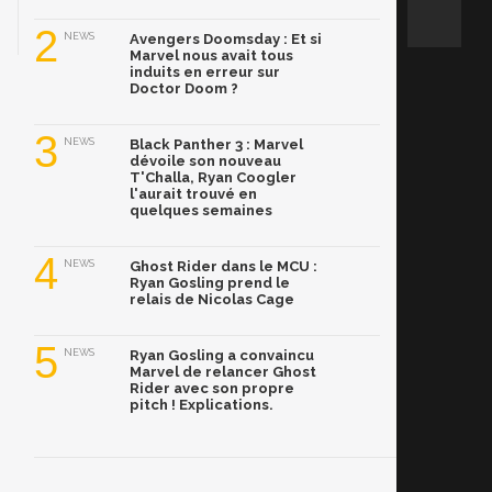
2
NEWS
Avengers Doomsday : Et si
Marvel nous avait tous
induits en erreur sur
Doctor Doom ?
3
NEWS
Black Panther 3 : Marvel
dévoile son nouveau
T'Challa, Ryan Coogler
l'aurait trouvé en
quelques semaines
4
NEWS
Ghost Rider dans le MCU :
Ryan Gosling prend le
relais de Nicolas Cage
5
NEWS
Ryan Gosling a convaincu
Marvel de relancer Ghost
Rider avec son propre
pitch ! Explications.