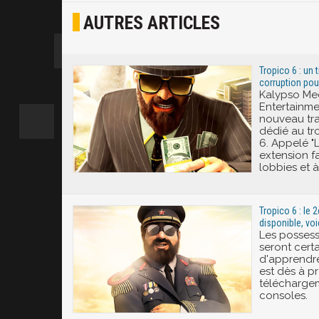
AUTRES ARTICLES
Joyeux
Excité
Tropico 6 : un t
corruption pou
Kalypso Med
Entertainme
nouveau tra
dédié au tr
6. Appelé "L
extension fa
lobbies et à
Tropico 6 : le 
disponible, voi
Les possess
seront cert
d'apprendre
est dès à p
téléchargem
consoles.