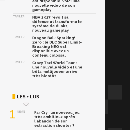
est disponible, voici une
nouvelle vidéo de son
gameplay
TRAILER
NBA 2K27 revoit sa
défense et transforme le
système de dunks,
nouveau gameplay
TRAILER
Dragon Ball: Sparking!
Zero : le DLC Super Limit-
Breaking NEO est
disponible avec un
contenu colossal
TRAILER
Crazy Taxi World Tour :
une nouvelle vidéo et une
bêta multijoueur arrive
très bientôt
LES + LUS
1
NEWS
Far Cry : un nouveau jeu
très ambitieux après
l'abandon de son
extraction shooter ?