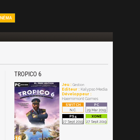
INÉMA
TROPICO 6
Jeu :
Gestion
Editeur :
Kalypso Media
Développeur :
Haemimont Games
N.C.
29 Mar 2019
27 Sept 2019
27 Sept 2019