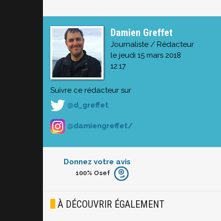
Damien Greffet
Journaliste / Rédacteur
le jeudi 15 mars 2018
12:17
Suivre ce rédacteur sur
@d_greffet
@damiengreffet/
Donnez votre avis
100%
Osef
Furieux
Blasé
À DÉCOUVRIR ÉGALEMENT
Osef