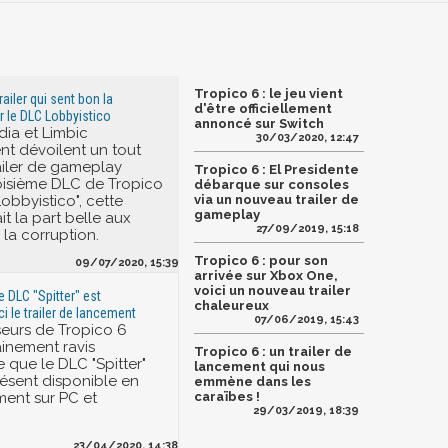
Tropico 6 : le jeu vient
railer qui sent bon la
d'être officiellement
r le DLC Lobbyistico
annoncé sur Switch
ia et Limbic
30/03/2020, 12:47
nt dévoilent un tout
iler de gameplay
Tropico 6 : El Presidente
oisième DLC de Tropico
débarque sur consoles
obbyistico", cette
via un nouveau trailer de
gameplay
it la part belle aux
27/09/2019, 15:18
 la corruption.
Tropico 6 : pour son
09/07/2020, 15:39
arrivée sur Xbox One,
voici un nouveau trailer
2e DLC "Spitter" est
chaleureux
ci le trailer de lancement
07/06/2019, 15:43
eurs de Tropico 6
ainement ravis
Tropico 6 : un trailer de
 que le DLC "Spitter"
lancement qui nous
résent disponible en
emmène dans les
ent sur PC et
caraïbes !
29/03/2019, 18:39
23/04/2020, 14:38