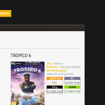
INÉMA
TROPICO 6
Jeu :
Gestion
Editeur :
Kalypso Media
Développeur :
Haemimont Games
N.C.
29 Mar 2019
27 Sept 2019
27 Sept 2019