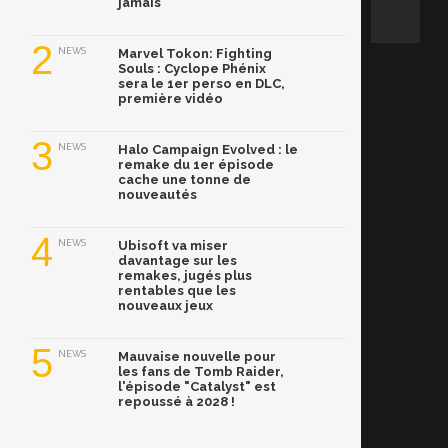
jamais
2
NEWS
Marvel Tokon: Fighting
Souls : Cyclope Phénix
sera le 1er perso en DLC,
première vidéo
3
NEWS
Halo Campaign Evolved : le
remake du 1er épisode
cache une tonne de
nouveautés
4
NEWS
Ubisoft va miser
davantage sur les
remakes, jugés plus
rentables que les
nouveaux jeux
5
NEWS
Mauvaise nouvelle pour
les fans de Tomb Raider,
l'épisode "Catalyst" est
repoussé à 2028 !