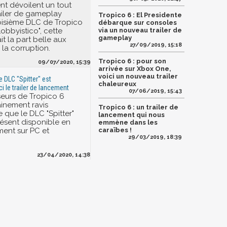
nt dévoilent un tout
iler de gameplay
Tropico 6 : El Presidente
oisième DLC de Tropico
débarque sur consoles
obbyistico", cette
via un nouveau trailer de
gameplay
it la part belle aux
27/09/2019, 15:18
 la corruption.
Tropico 6 : pour son
09/07/2020, 15:39
arrivée sur Xbox One,
voici un nouveau trailer
2e DLC "Spitter" est
chaleureux
ci le trailer de lancement
07/06/2019, 15:43
eurs de Tropico 6
ainement ravis
Tropico 6 : un trailer de
 que le DLC "Spitter"
lancement qui nous
résent disponible en
emmène dans les
ent sur PC et
caraïbes !
29/03/2019, 18:39
23/04/2020, 14:38