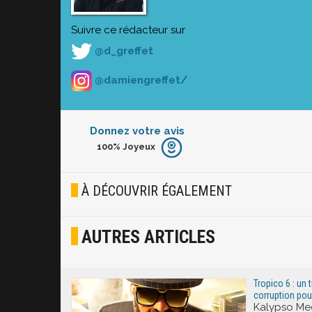
Suivre ce rédacteur sur
@d_greffet
@damiengreffet/
Donnez votre avis
100%
Joyeux
Furieux
Blasé
À DÉCOUVRIR ÉGALEMENT
Osef
AUTRES ARTICLES
Joyeux
Excité
Tropico 6 : un t
corruption pou
Kalypso Med