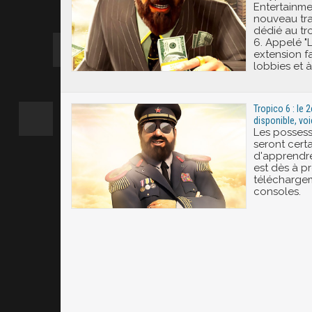
Entertainme
nouveau tra
dédié au tr
6. Appelé "L
extension fa
lobbies et à
Tropico 6 : le 
disponible, voi
Les possess
seront cert
d'apprendre
est dès à p
téléchargem
consoles.