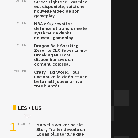
TRAILER
Street Fighter 6 : Yasmine
est disponible, voici une
nouvelle vidéo de son
gameplay
TRAILER
NBA 2K27 revoit sa
défense et transforme le
système de dunks,
nouveau gameplay
TRAILER
Dragon Ball: Sparking!
Zero : le DLC Super Limit-
Breaking NEO est
disponible avec un
contenu colossal
TRAILER
Crazy Taxi World Tour :
une nouvelle vidéo et une
bêta multijoueur arrive
très bientôt
LES + LUS
1
TRAILER
Marvel's Wolverine : le
Story Trailer dévoile un
Logan plus torturé que