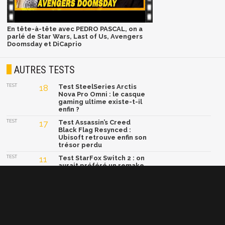
En tête-à-tête avec PEDRO PASCAL, on a
parlé de Star Wars, Last of Us, Avengers
Doomsday et DiCaprio
AUTRES TESTS
TEST
18
Test SteelSeries Arctis
Nova Pro Omni : le casque
gaming ultime existe-t-il
enfin ?
TEST
17
Test Assassin’s Creed
Black Flag Resynced :
Ubisoft retrouve enfin son
trésor perdu
TEST
11
Test StarFox Switch 2 : on
aurait préféré un remake
de StarFox Adventures…
TEST
19
Test 007 First Light :
James Bond relance le
blockbuster pop-corn
comme on n'en fait plus,
et ça fait un bien fou !