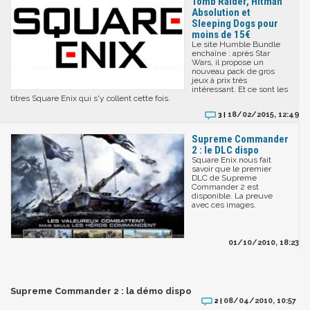
Tomb Raider, Hitman
Absolution et
Sleeping Dogs pour
moins de 15€
Le site Humble Bundle
enchaîne : après Star
Wars, il propose un
nouveau pack de gros
jeux à prix très
intéressant. Et ce sont les
titres Square Enix qui s'y collent cette fois.
18/02/2015, 12:49
3 |
Supreme Commander
2 : le DLC dispo
Square Enix nous fait
savoir que le premier
DLC de Supreme
Commander 2 est
disponible. La preuve
avec ces images.
01/10/2010, 18:23
Supreme Commander 2 : la démo dispo
08/04/2010, 10:57
2 |