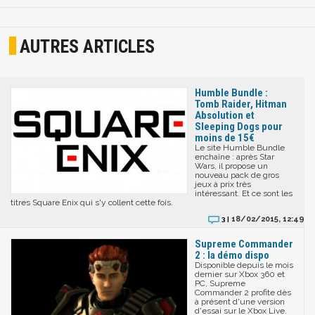
AUTRES ARTICLES
Humble Bundle :
Tomb Raider, Hitman
Absolution et
Sleeping Dogs pour
moins de 15€
Le site Humble Bundle
enchaîne : après Star
Wars, il propose un
nouveau pack de gros
jeux à prix très
intéressant. Et ce sont les
titres Square Enix qui s'y collent cette fois.
18/02/2015, 12:49
3 |
Supreme Commander
2 : la démo dispo
Disponible depuis le mois
dernier sur Xbox 360 et
PC, Supreme
Commander 2 profite dès
à présent d'une version
d'essai sur le Xbox Live.