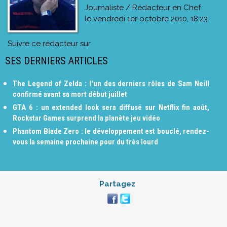
Journaliste / Rédacteur en Chef
le
vendredi 1er octobre 2010, 18:23
Suivre ce rédacteur sur
SES DERNIERS ARTICLES
The Legend of Zelda : l'un des derniers rôles de Sam Neill
confirmé avant sa mort début juillet
GTA 6 : un extended look sera diffusé sur Netflix fin août,
Rockstar Games surprend la planète jeu vidéo
Phantom Blade Zero : le développement est bouclé, rendez-
vous la semaine prochaine pour du très lourd
Partagez