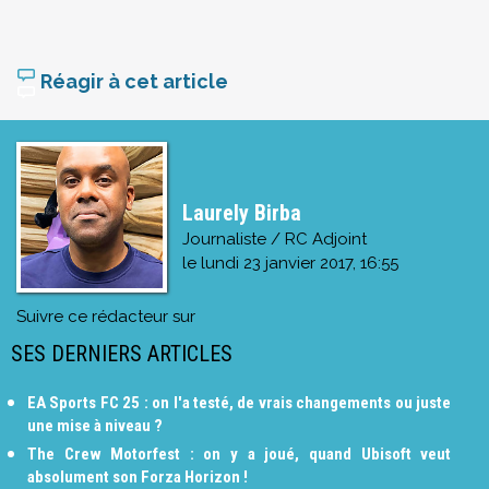
Réagir à cet article
Laurely Birba
Journaliste / RC Adjoint
le
lundi 23 janvier 2017, 16:55
Suivre ce rédacteur sur
SES DERNIERS ARTICLES
EA Sports FC 25 : on l'a testé, de vrais changements ou juste
une mise à niveau ?
The Crew Motorfest : on y a joué, quand Ubisoft veut
absolument son Forza Horizon !