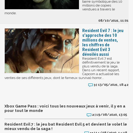
barre symbolique des 10
millions de copies
vendues à travers le
monde.
08/10/2021, 11:01
Resident Evil 7 : le jeu
s'approche des 10
millions de ventes,
les chiffres de
Resident Evil 3
dévoilés aussi
Resident Evil 7 est
définitivement le jeu le
plus vendu de la saga.
Dans un récent rapport,
Capcom a actualisé les
ventes de ses différents jeux, dont le fameux survival-horror...
13/05/2021, 18:42
3 |
Xbox Game Pass : voici tous les nouveaux jeux à venir, il y en a
pour tout le monde
19/08/2020, 13:05
2 |
Resident Evil 7 : le jeu bat Resident Evil 5 et devient le volet le
mieux vendu de la saga !
14/08/2020, 14:18
11 |