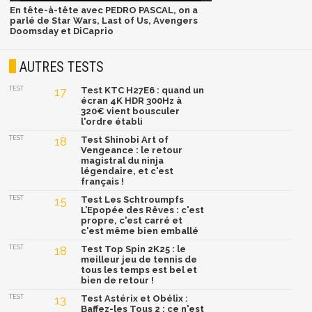
En tête-à-tête avec PEDRO PASCAL, on a
parlé de Star Wars, Last of Us, Avengers
Doomsday et DiCaprio
AUTRES TESTS
TEST
17
Test KTC H27E6 : quand un
écran 4K HDR 300Hz à
320€ vient bousculer
l'ordre établi
TEST
18
Test Shinobi Art of
Vengeance : le retour
magistral du ninja
légendaire, et c'est
français !
TEST
15
Test Les Schtroumpfs
L’Epopée des Rêves : c'est
propre, c'est carré et
c'est même bien emballé
TEST
18
Test Top Spin 2K25 : le
meilleur jeu de tennis de
tous les temps est bel et
bien de retour !
TEST
13
Test Astérix et Obélix :
Baffez-les Tous 2 : ce n'est