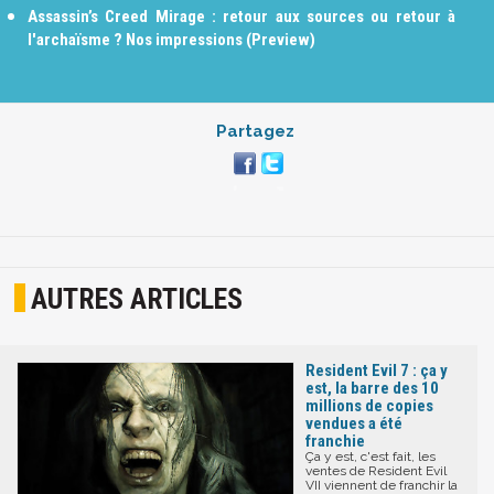
Assassin’s Creed Mirage : retour aux sources ou retour à
l'archaïsme ? Nos impressions (Preview)
Partagez
AUTRES ARTICLES
Resident Evil 7 : ça y
est, la barre des 10
millions de copies
vendues a été
franchie
Ça y est, c'est fait, les
ventes de Resident Evil
VII viennent de franchir la