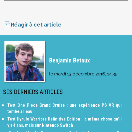
Réagir à cet article
Benjamin Betaux
le
mardi 13 décembre 2016, 14:35
SES DERNIERS ARTICLES
Test One Piece Grand Cruise : une expérience PS VR qui
tombe à l'eau
Test Hyrule Warriors Definitive Edition : la même chose qu'il
y a 4 ans, mais sur Nintendo Switch