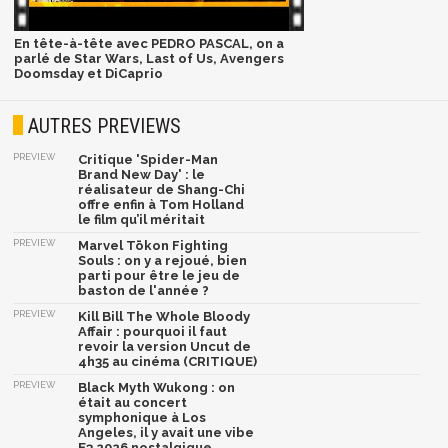
En tête-à-tête avec PEDRO PASCAL, on a
parlé de Star Wars, Last of Us, Avengers
Doomsday et DiCaprio
AUTRES PREVIEWS
PREVIEW
Critique 'Spider-Man
Brand New Day' : le
réalisateur de Shang-Chi
offre enfin à Tom Holland
le film qu’il méritait
PREVIEW
Marvel Tōkon Fighting
Souls : on y a rejoué, bien
parti pour être le jeu de
baston de l'année ?
PREVIEW
Kill Bill The Whole Bloody
Affair : pourquoi il faut
revoir la version Uncut de
4h35 au cinéma (CRITIQUE)
PREVIEW
Black Myth Wukong : on
était au concert
symphonique à Los
Angeles, il y avait une vibe
E3 2026 nostalgique