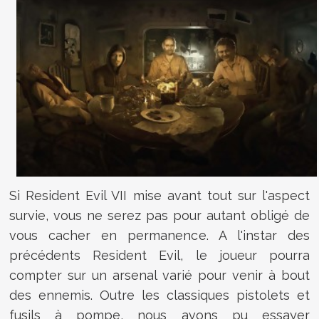
Si Resident Evil VII mise avant tout sur l'aspect
survie, vous ne serez pas pour autant obligé de
vous cacher en permanence. A l'instar des
précédents Resident Evil, le joueur pourra
compter sur un arsenal varié pour venir à bout
des ennemis. Outre les classiques pistolets et
fusils à pompe, nous avons pu essayer