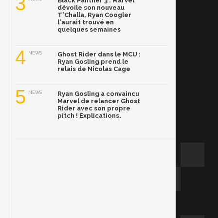
3
Black Panther 3 : Marvel
dévoile son nouveau
T'Challa, Ryan Coogler
l'aurait trouvé en
quelques semaines
4
NEWS
Ghost Rider dans le MCU :
Ryan Gosling prend le
relais de Nicolas Cage
5
NEWS
Ryan Gosling a convaincu
Marvel de relancer Ghost
Rider avec son propre
pitch ! Explications.