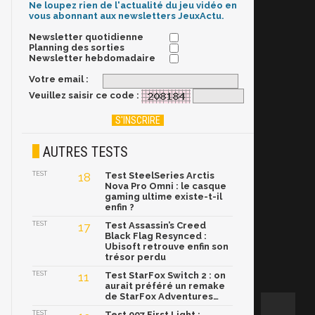
Ne loupez rien de l'actualité du jeu vidéo en
vous abonnant aux newsletters JeuxActu.
Newsletter quotidienne
Planning des sorties
Newsletter hebdomadaire
Votre email :
Veuillez saisir ce code :
AUTRES TESTS
TEST
18
Test SteelSeries Arctis
Nova Pro Omni : le casque
gaming ultime existe-t-il
enfin ?
TEST
17
Test Assassin’s Creed
Black Flag Resynced :
Ubisoft retrouve enfin son
trésor perdu
TEST
11
Test StarFox Switch 2 : on
aurait préféré un remake
de StarFox Adventures…
TEST
Test 007 First Light :