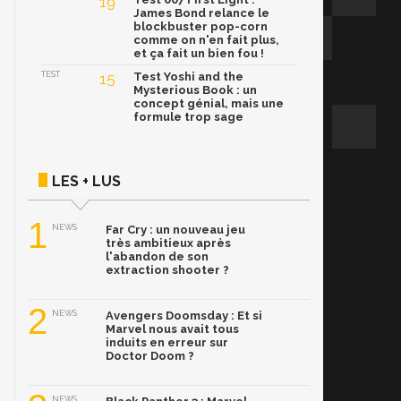
19
James Bond relance le
blockbuster pop-corn
comme on n'en fait plus,
et ça fait un bien fou !
TEST
15
Test Yoshi and the
Mysterious Book : un
concept génial, mais une
formule trop sage
LES + LUS
1
NEWS
Far Cry : un nouveau jeu
très ambitieux après
l'abandon de son
extraction shooter ?
2
NEWS
Avengers Doomsday : Et si
Marvel nous avait tous
induits en erreur sur
Doctor Doom ?
NEWS