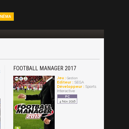
INÉMA
FOOTBALL MANAGER 2017
C
Jeu :
Gestion
Editeur :
SEGA
Développeur :
Sports
Interactive
4 Nov 2016