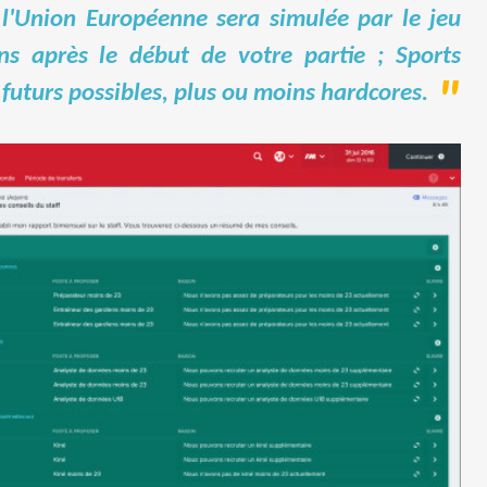
l'Union Européenne sera simulée par le jeu
s après le début de votre partie ; Sports
futurs possibles, plus ou moins hardcores.