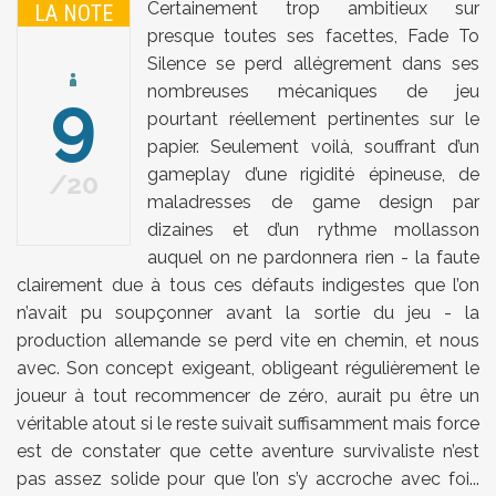
Certainement trop ambitieux sur
LA NOTE
presque toutes ses facettes, Fade To
Silence se perd allégrement dans ses
9
nombreuses mécaniques de jeu
pourtant réellement pertinentes sur le
papier. Seulement voilà, souffrant d’un
gameplay d’une rigidité épineuse, de
20
maladresses de game design par
dizaines et d’un rythme mollasson
auquel on ne pardonnera rien - la faute
clairement due à tous ces défauts indigestes que l’on
n’avait pu soupçonner avant la sortie du jeu - la
production allemande se perd vite en chemin, et nous
avec. Son concept exigeant, obligeant régulièrement le
joueur à tout recommencer de zéro, aurait pu être un
véritable atout si le reste suivait suffisamment mais force
est de constater que cette aventure survivaliste n’est
pas assez solide pour que l’on s’y accroche avec foi...